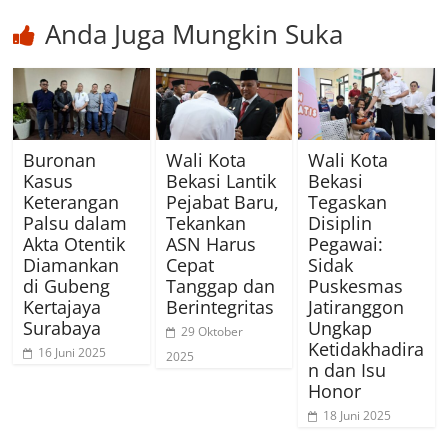
Anda Juga Mungkin Suka
Buronan
Wali Kota
Wali Kota
Kasus
Bekasi Lantik
Bekasi
Keterangan
Pejabat Baru,
Tegaskan
Palsu dalam
Tekankan
Disiplin
Akta Otentik
ASN Harus
Pegawai:
Diamankan
Cepat
Sidak
di Gubeng
Tanggap dan
Puskesmas
Kertajaya
Berintegritas
Jatiranggon
Surabaya
Ungkap
29 Oktober
Ketidakhadira
16 Juni 2025
2025
n dan Isu
Honor
18 Juni 2025