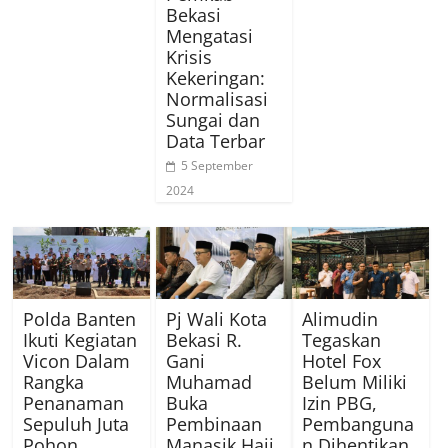
Bekasi
Mengatasi
Krisis
Kekeringan:
Normalisasi
Sungai dan
Data Terbar
5 September
2024
Polda Banten
Pj Wali Kota
Alimudin
Ikuti Kegiatan
Bekasi R.
Tegaskan
Vicon Dalam
Gani
Hotel Fox
Rangka
Muhamad
Belum Miliki
Penanaman
Buka
Izin PBG,
Sepuluh Juta
Pembinaan
Pembanguna
Pohon
Manasik Haji
n Dihentikan