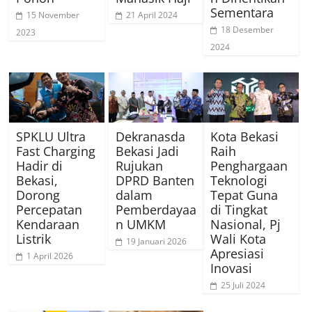
Sementara
15 November
21 April 2024
18 Desember
2023
2024
SPKLU Ultra
Dekranasda
Kota Bekasi
Fast Charging
Bekasi Jadi
Raih
Hadir di
Rujukan
Penghargaan
Bekasi,
DPRD Banten
Teknologi
Dorong
dalam
Tepat Guna
Percepatan
Pemberdayaa
di Tingkat
Kendaraan
n UMKM
Nasional, Pj
Listrik
Wali Kota
19 Januari 2026
Apresiasi
1 April 2026
Inovasi
25 Juli 2024