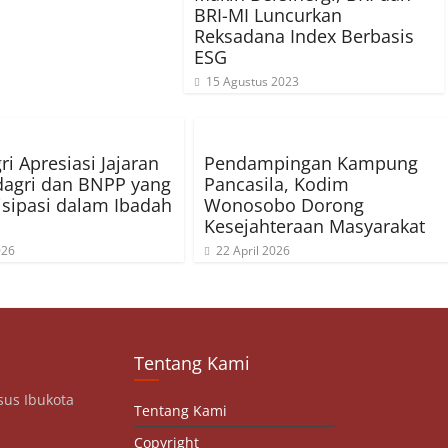
BRI-MI Luncurkan
Reksadana Index Berbasis
ESG
15 Agustus 2023
i Apresiasi Jajaran
Pendampingan Kampung
agri dan BNPP yang
Pancasila, Kodim
isipasi dalam Ibadah
Wonosobo Dorong
Kesejahteraan Masyarakat
026
22 April 2026
Tentang Kami
sus Ibukota
Tentang Kami
Copyright