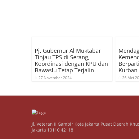
Pj. Gubernur Al Muktabar
Mendagr
Tinjau TPS di Serang,
Kemend
Koordinasi dengan KPU dan
Berpart
Bawaslu Tetap Terjalin
Kurban
27 November 2024
26 Mei 2
Jl. Veteran II Gambir Kota Jakarta Pusat Daerah Khu
Jakarta 10110 42118