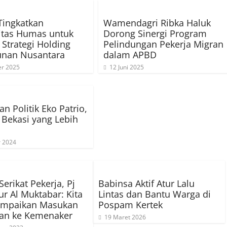
Tingkatkan
Wamendagri Ribka Haluk
itas Humas untuk
Dorong Sinergi Program
Strategi Holding
Pelindungan Pekerja Migran
unan Nusantara
dalam APBD
er 2025
12 Juni 2025
n Politik Eko Patrio,
Bekasi yang Lebih
r 2024
erikat Pekerja, Pj
Babinsa Aktif Atur Lalu
r Al Muktabar: Kita
Lintas dan Bantu Warga di
ampaikan Masukan
Pospam Kertek
ran ke Kemenaker
19 Maret 2026