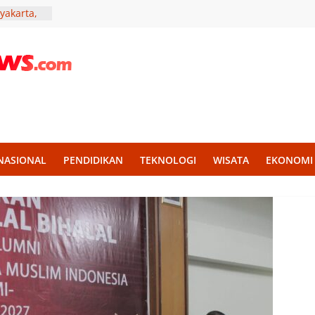
yakarta,
haenisme
 Punya
ep
i Muda
Aksi
elar,
tivitas
NASIONAL
PENDIDIKAN
TEKNOLOGI
WISATA
EKONOMI
e Jadi
urahmi