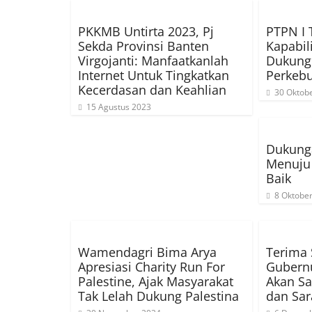
PKKMB Untirta 2023, Pj
PTPN I 
Sekda Provinsi Banten
Kapabil
Virgojanti: Manfaatkanlah
Dukung 
Internet Untuk Tingkatkan
Perkeb
Kecerdasan dan Keahlian
30 Oktob
15 Agustus 2023
Dukunga
Menuju 
Baik
8 Oktobe
Wamendagri Bima Arya
Terima S
Apresiasi Charity Run For
Gubernu
Palestine, Ajak Masyarakat
Akan S
Tak Lelah Dukung Palestina
dan Sa