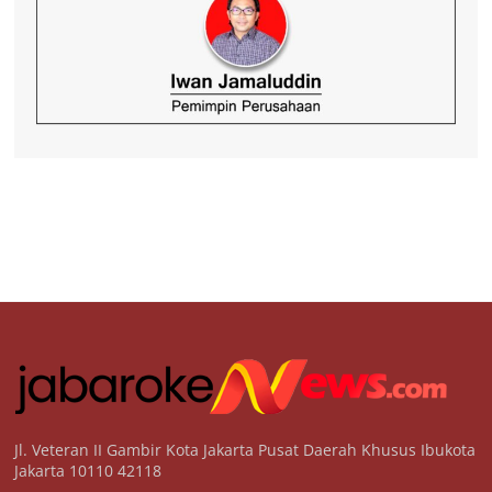
Jl. Veteran II Gambir Kota Jakarta Pusat Daerah Khusus Ibukota
Jakarta 10110 42118