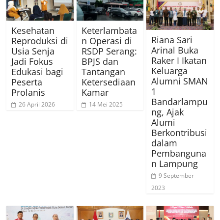
Kesehatan
Keterlambata
Riana Sari
Reproduksi di
n Operasi di
Arinal Buka
Usia Senja
RSDP Serang:
Raker I Ikatan
Jadi Fokus
BPJS dan
Keluarga
Edukasi bagi
Tantangan
Alumni SMAN
Peserta
Ketersediaan
1
Prolanis
Kamar
Bandarlampu
26 April 2026
14 Mei 2025
ng, Ajak
Alumi
Berkontribusi
dalam
Pembanguna
n Lampung
9 September
2023