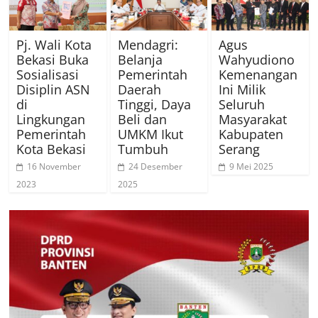
Pj. Wali Kota
Mendagri:
Agus
Bekasi Buka
Belanja
Wahyudiono
Sosialisasi
Pemerintah
Kemenangan
Disiplin ASN
Daerah
Ini Milik
di
Tinggi, Daya
Seluruh
Lingkungan
Beli dan
Masyarakat
Pemerintah
UMKM Ikut
Kabupaten
Kota Bekasi
Tumbuh
Serang
16 November
24 Desember
9 Mei 2025
2023
2025