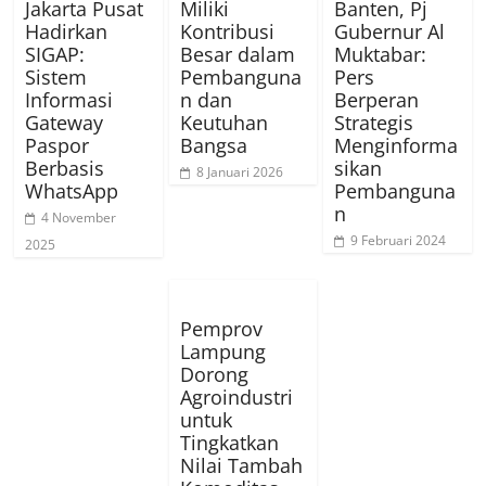
Jakarta Pusat
Miliki
Banten, Pj
Hadirkan
Kontribusi
Gubernur Al
SIGAP:
Besar dalam
Muktabar:
Sistem
Pembanguna
Pers
Informasi
n dan
Berperan
Gateway
Keutuhan
Strategis
Paspor
Bangsa
Menginforma
Berbasis
sikan
8 Januari 2026
WhatsApp
Pembanguna
n
4 November
9 Februari 2024
2025
Pemprov
Lampung
Dorong
Agroindustri
untuk
Tingkatkan
Nilai Tambah