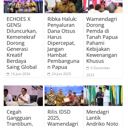
ECHOES X
Ribka Haluk:
Wamendagri
GENSi
Penyaluran
Dorong
Diluncurkan,
Dana Otsus
Pemda di
Kemenekraf
Harus
Tanah Papua
Dorong
Dipercepat,
Pahami
Generasi
Jangan
Kebijakan
Kreatif
Hambat
Kewenangan
Berdaya
Pembanguna
Khusus
Saing Global
n Papua
6 Desember
16 Juni 2026
24 Juni 2025
2023
Cegah
Rilis IDSD
Mendagri
Gangguan
2025,
Lantik
Trantibum,
Wamendagri
Andriko Noto