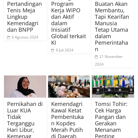
Pertandingan
Program
Buatan Akan
Tenis Meja
Kerja WIPO
Membantu,
Lingkup
dan Aktif
Tapi Kearifan
Kemendagri
dalam
Manusia
dan BNPP
Inisiatif
Tetap Utama
Global terkait
dalam
6 Agustus 2024
KI
Pemerintaha
n
9 Juli 2024
21 November
2024
Pernikahan di
Kemendagri
Tomsi Tohir:
Luar KUA
Kawal Ketat
Cek Harga
Tidak
Pembentuka
Pangan dan
Terganggu
n Kopdes
Gerakan
Hari Libur,
Merah Putih
Menanam
Kemenag
di Daerah
Penting