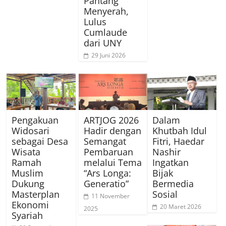
Pantang
Menyerah,
Lulus
Cumlaude
dari UNY
29 Juni 2026
Pengakuan
ARTJOG 2026
Dalam
Widosari
Hadir dengan
Khutbah Idul
sebagai Desa
Semangat
Fitri, Haedar
Wisata
Pembaruan
Nashir
Ramah
melalui Tema
Ingatkan
Muslim
“Ars Longa:
Bijak
Dukung
Generatio”
Bermedia
Masterplan
Sosial
11 November
Ekonomi
20 Maret 2026
2025
Syariah