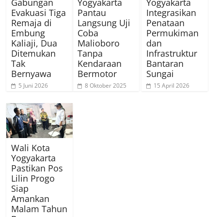
Gabungan
Yogyakarta
Yogyakarta
Evakuasi Tiga
Pantau
Integrasikan
Remaja di
Langsung Uji
Penataan
Embung
Coba
Permukiman
Kaliaji, Dua
Malioboro
dan
Ditemukan
Tanpa
Infrastruktur
Tak
Kendaraan
Bantaran
Bernyawa
Bermotor
Sungai
5 Juni 2026
8 Oktober 2025
15 April 2026
Wali Kota
Yogyakarta
Pastikan Pos
Lilin Progo
Siap
Amankan
Malam Tahun