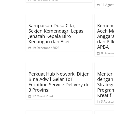
11 Agust
Sampaikan Duka Cita,
Kemend
Sekjen Kemendagri Lepas
Aceh M
Jenazah Kepala Biro
Anggar
Keuangan dan Aset
dan Pil
APBA
19 Desember 2023
8 Desem
Perkuat Hub Network, Ditjen
Menteri
Bina Adwil Gelar ToT
dengan
Frontline Service Delivery di
Strateg
3 Provinsi
Program
Kreatif
12 Maret 2024
3 Agustu