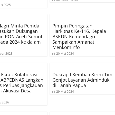
us 2025
agri Minta Pemda
Pimpin Peringatan
asukan Dukungan
Harkitnas Ke-116, Kepala
an PON Aceh-Sumut
BSKDN Kemendagri
kada 2024 ke dalam
Sampaikan Amanat
Menkominfo
ber 2023
20 Mei 2024
 Ekraf: Kolaborasi
Dukcapil Kembali Kirim Tim
 ABPEDNAS Langkah
Genjot Layanan Adminduk
is Perluas Jangkauan
di Tanah Papua
 Aktivasi Desa
29 Mei 2024
s 2026