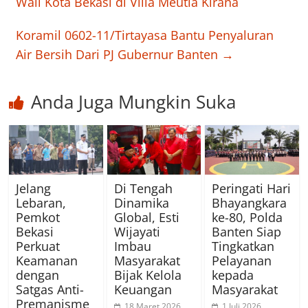
Wali Kota Bekasi di Villa Meutia Kirana
Koramil 0602-11/Tirtayasa Bantu Penyaluran
Air Bersih Dari PJ Gubernur Banten
→
Anda Juga Mungkin Suka
Jelang
Di Tengah
Peringati Hari
Lebaran,
Dinamika
Bhayangkara
Pemkot
Global, Esti
ke-80, Polda
Bekasi
Wijayati
Banten Siap
Perkuat
Imbau
Tingkatkan
Keamanan
Masyarakat
Pelayanan
dengan
Bijak Kelola
kepada
Satgas Anti-
Keuangan
Masyarakat
Premanisme
18 Maret 2026
1 Juli 2026