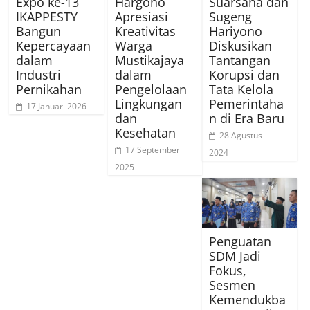
Expo ke-13
Hargono
Suarsana dan
IKAPPESTY
Apresiasi
Sugeng
Bangun
Kreativitas
Hariyono
Kepercayaan
Warga
Diskusikan
dalam
Mustikajaya
Tantangan
Industri
dalam
Korupsi dan
Pernikahan
Pengelolaan
Tata Kelola
Lingkungan
Pemerintaha
17 Januari 2026
dan
n di Era Baru
Kesehatan
28 Agustus
17 September
2024
2025
Penguatan
SDM Jadi
Fokus,
Sesmen
Kemendukba