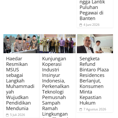
ngga Lantik
Puluhan
Pegawai di
Banten
4 Juni 2026
Haedar
Kunjungan
Sengketa
Resmikan
Koperasi
Refund
MSUS
Industri
Bintaro Plaza
sebagai
Insinyur
Residences
Langkah
Indonesia,
Berlanjut,
Muhammadi
Perkenalkan
Konsumen
yah
Teknologi
Minta
Wujudkan
Pemusnah
Kepastian
Pendidikan
Sampah
Hukum
Mendunia
Ramah
7 Agustus 2026
Lingkungan
5 Juli 2026