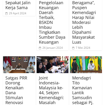
Sepakat Jalin
Pengelolaan
Beragama”,
Kerja Sama
Keuangan
Puspen
Daerah
Kemendagri
29 April 2024
Terbaik,
Harap Nilai
BSKDN
Moderasi
Imbau
Lebih
Tingkatkan
Dipahami
Sumber Daya
Masyarakat
Keuangan
Luas
26 Januari 2024
7 Mei 2024
Satgas PRR
Joint
Mendagri
Dorong
Indonesia-
Tito
Kenaikan
Malaysia ke-
Karnavian
Dana
44, Sekjen
Lantik
Stimulan
Kemendagri:
Samsudin
Renovasi
Masalah
sebagai Pj.