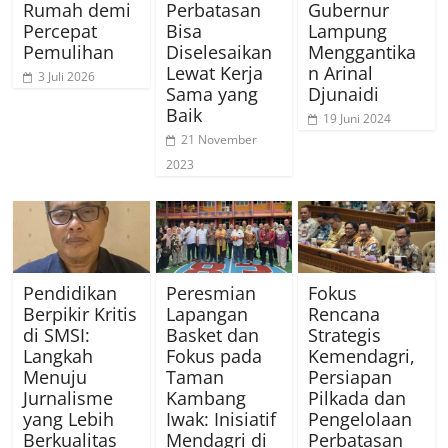
Rumah demi
Perbatasan
Gubernur
Percepat
Bisa
Lampung
Pemulihan
Diselesaikan
Menggantika
Lewat Kerja
n Arinal
3 Juli 2026
Sama yang
Djunaidi
Baik
19 Juni 2024
21 November
2023
Pendidikan
Peresmian
Fokus
Berpikir Kritis
Lapangan
Rencana
di SMSI:
Basket dan
Strategis
Langkah
Fokus pada
Kemendagri,
Menuju
Taman
Persiapan
Jurnalisme
Kambang
Pilkada dan
yang Lebih
Iwak: Inisiatif
Pengelolaan
Berkualitas
Mendagri di
Perbatasan