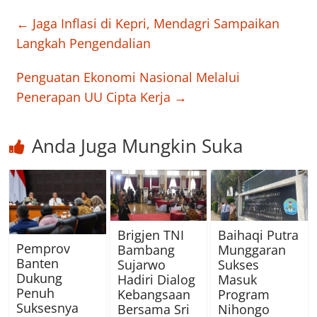
←
Jaga Inflasi di Kepri, Mendagri Sampaikan
Langkah Pengendalian
Penguatan Ekonomi Nasional Melalui
Penerapan UU Cipta Kerja
→
Anda Juga Mungkin Suka
Brigjen TNI
Baihaqi Putra
Pemprov
Bambang
Munggaran
Banten
Sujarwo
Sukses
Dukung
Hadiri Dialog
Masuk
Penuh
Kebangsaan
Program
Suksesnya
Bersama Sri
Nihongo