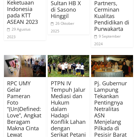
Keketuaan
Sultan HB X
Partners,
Indonesia
di Sasono
Cerminan
pada KTT
Hinggil
Kualitas
ASEAN 2023
Pendidikan di
26 Oktober
Purwakarta
29 Agustus
2025
9 September
2023
2024
RPC UMY
PTPN IV
Pj. Gubernur
Gelar
Tempuh Jalur
Lampung
Pameran
Mediasi dan
Tekankan
Foto
Hukum
Pentingnya
“(Un)Defined:
dalam
Netralitas
Love”, Angkat
Hadapi
ASN
Beragam
Konflik Lahan
Menjelang
Makna Cinta
dengan
Pilkada di
Lewat
Serikat Petani
Pesisir Barat