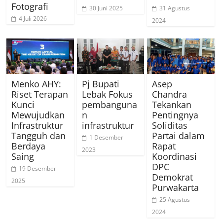
Fotografi
30 Juni 2025
31 Agustus
4 Juli 2026
2024
Menko AHY:
Pj Bupati
Asep
Riset Terapan
Lebak Fokus
Chandra
Kunci
pembanguna
Tekankan
Mewujudkan
n
Pentingnya
Infrastruktur
infrastruktur
Soliditas
Tangguh dan
Partai dalam
1 Desember
Berdaya
Rapat
2023
Saing
Koordinasi
DPC
19 Desember
Demokrat
2025
Purwakarta
25 Agustus
2024