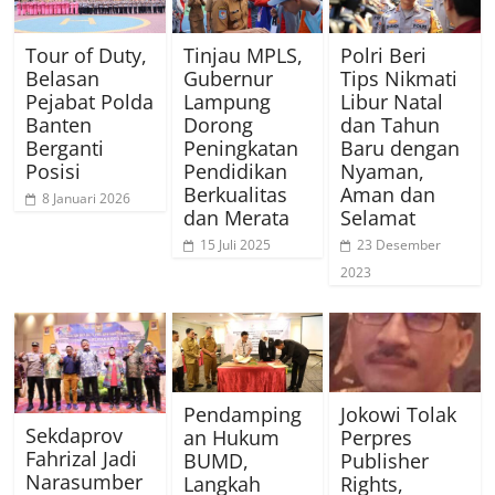
Tour of Duty,
Tinjau MPLS,
Polri Beri
Belasan
Gubernur
Tips Nikmati
Pejabat Polda
Lampung
Libur Natal
Banten
Dorong
dan Tahun
Berganti
Peningkatan
Baru dengan
Posisi
Pendidikan
Nyaman,
Berkualitas
Aman dan
8 Januari 2026
dan Merata
Selamat
15 Juli 2025
23 Desember
2023
Pendamping
Jokowi Tolak
Sekdaprov
an Hukum
Perpres
Fahrizal Jadi
BUMD,
Publisher
Narasumber
Langkah
Rights,