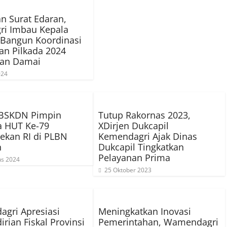
an Surat Edaran,
ri Imbau Kepala
 Bangun Koordinasi
n Pilkada 2024
an Damai
024
 BSKDN Pimpin
Tutup Rakornas 2023,
a HUT Ke-79
XDirjen Dukcapil
ekan RI di PLBN
Kemendagri Ajak Dinas
n
Dukcapil Tingkatkan
Pelayanan Prima
us 2024
25 Oktober 2023
gri Apresiasi
Meningkatkan Inovasi
rian Fiskal Provinsi
Pemerintahan, Wamendagri