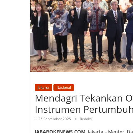
Jakarta
Nasional
Mendagri Tekankan O
Instrumen Pertumbu
25 September 2025
Redaksi
JABAROKENEWS.COM
, Jakarta – Menteri