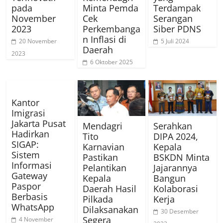
pada
Minta Pemda
Terdampak
November
Cek
Serangan
2023
Perkembanga
Siber PDNS
n Inflasi di
20 November
5 Juli 2024
Daerah
2023
6 Oktober 2025
Kantor
Imigrasi
Jakarta Pusat
Mendagri
Serahkan
Hadirkan
Tito
DIPA 2024,
SIGAP:
Karnavian
Kepala
Sistem
Pastikan
BSKDN Minta
Informasi
Pelantikan
Jajarannya
Gateway
Kepala
Bangun
Paspor
Daerah Hasil
Kolaborasi
Berbasis
Pilkada
Kerja
WhatsApp
Dilaksanakan
30 Desember
Segera
4 November