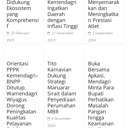
Didukung
Kemendagri
Menyemarak
Ekosistem
Ingatkan
kan dan
yang
Daerah
Meningkatka
Komprehensi
dengan
n Prestasi
f
Inflasi Tinggi
Atlet
25 Februari
27 Desember
3 September
2025
2023
2024
Orientasi
Tito
Buka
PPPK
Karnavian
Bersama
Kemendagri–
Dukung
Apkasi,
BNPP
Strategi
Mendagri
Ditutup,
Maruarar
Minta Para
Wamendagri
Sirait dalam
Bupati
Wiyagus
Penyediaan
Perhatikan
Dorong
Perumahan
Masalah
Peningkatan
MBR
Pangan
Kualitas
hingga
8 November
Pelayanan
Keamanan
2024