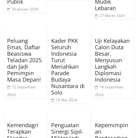
Publik
Mudik
Lebaran
30 Januari 2026
27 Maret 2024
Peluang
Kader PKK
Uji Kelayakan
Emas, Daftar
Seluruh
Calon Duta
Beasiswa
Indonesia
Besar,
Teladan 2025
Turut
Menyusun
dan Jadi
Meriahkan
Langkah
Pemimpin
Parade
Diplomasi
Masa Depan!
Budaya
Indonesia
Nusantara di
12 September
18 September
Solo
2024
2024
16 Mei 2024
Kemendagri
Penguatan
Kepemimpin
Terapkan
Sinergi Sipil-
an
Standar
Militer Jadi
Berdasarkan