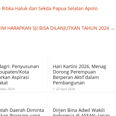
 Ribka Haluk dan Sekda Papua Selatan Apolo
M HARAPKAN SJI BISA DILANJUTKAN TAHUN 2024
→
agri: Penyusunan
Hari Kartini 2026, Menag
bupaten/Kota
Dorong Perempuan
rkan Aspirasi
Berperan Aktif dalam
akat
Pembangunan
mber 2024
22 April 2026
ntah Daerah Diminta
Dirjen Bina Adwil Wakili
lkan Program yang
Indonesia di ASEAN–Japan