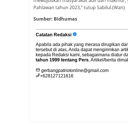
mewujudkan masyarakat adil dan makmur, da
Pahlawan tahun 2023,” tutup Sabilul.(Wan)
Sumber: Bidhumas