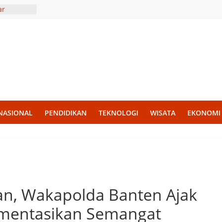
ar
lidaritas
r Madura,
Liter Air
ekankan
an untuk
KKN UII
g
NASIONAL
PENDIDIKAN
TEKNOLOGI
WISATA
EKONOMI
h Disiplin
mba PBB
wan, Wakapolda Banten Ajak
ementasikan Semangat