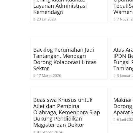
Layanan Administrasi
Tepat S
Kemendagri
Wamend
23 Juli 2023
7 Novemb
Backlog Perumahan Jadi
Atas Ar
Tantangan, Mendagri
IPDN Be
Dorong Kolaborasi Lintas
Fungsi 
Sektor
Tamian
17 Maret 2026
3 Januari
Beasiswa Khusus untuk
Maknai 
Atlet dan Pembina
Dorong 
Olahraga, Kemenpora Siap
Aparat 
Dukung Pendidikan
6 Juni 20
Magister dan Doktor
8 Oktober 2024