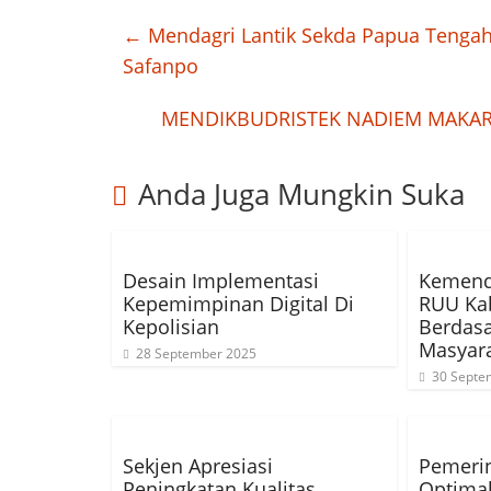
←
Mendagri Lantik Sekda Papua Tengah
Safanpo
MENDIKBUDRISTEK NADIEM MAKARI
Anda Juga Mungkin Suka
Desain Implementasi
Kemend
Kepemimpinan Digital Di
RUU Ka
Kepolisian
Berdasa
Masyar
28 September 2025
30 Septe
Sekjen Apresiasi
Pemeri
Peningkatan Kualitas
Optima