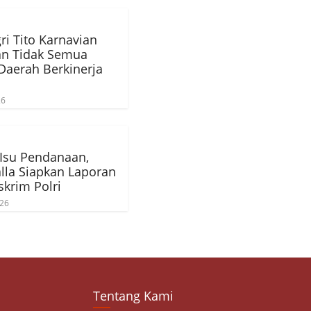
i Tito Karnavian
an Tidak Semua
Daerah Berkinerja
26
Isu Pendanaan,
alla Siapkan Laporan
skrim Polri
026
Tentang Kami