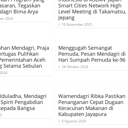
asaran, Tegaskan
Smart Cities Network High
agri Bima Arya
Level Meeting di Takamatsu,
Jepang
er 2024
10 November 2025
ahan Mendagri, Praja
Menggugah Semangat
rtugas Pulihkan
Pemuda, Pesan Mendagri di
Pemerintahan Aceh
Hari Sumpah Pemuda ke-96
g Selama Sebulan
28 Oktober 2024
 2026
Iduladha, Mendagri
Wamendagri Ribka Pastikan
Spirit Pengabdian
Penanganan Cepat Dugaan
kepada Bangsa
Keracunan Makanan di
Kabupaten Jayapura
25
6 Agustus 2026