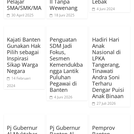
Pelajar
II Tanpa
Lebak
SMA/SMK/MA
Wewenang
4 Juni 2024
30 April 2025
18 Juni 2025
Kajati Banten
Penguatan
Hadiri Hari
Gunakan Hak
SDM Jadi
Anak
Pilih sebagai
Fokus,
Nasional di
Inspirasi
Sesmen
LPKA
Sikap Warga
Kemendukba
Tangerang,
Negara
ngga Lantik
Tinawati
Puluhan
Andra Soni
14 Februari
Pegawai di
Terharu
2024
Banten
Dengar Puisi
Anak Binaan
4 Juni 2026
27 Juli 2026
Pj Gubernur
Pj Gubernur
Pemprov
Al Muktabar
Banten Al
Banten