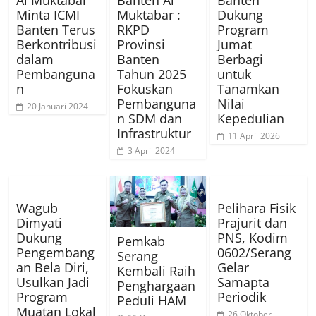
Minta ICMI
Muktabar :
Dukung
Banten Terus
RKPD
Program
Berkontribusi
Provinsi
Jumat
dalam
Banten
Berbagi
Pembanguna
Tahun 2025
untuk
n
Fokuskan
Tanamkan
Pembanguna
Nilai
20 Januari 2024
n SDM dan
Kepedulian
Infrastruktur
11 April 2026
3 April 2024
Wagub
Pelihara Fisik
Dimyati
Prajurit dan
Dukung
PNS, Kodim
Pemkab
Pengembang
0602/Serang
Serang
an Bela Diri,
Gelar
Kembali Raih
Usulkan Jadi
Samapta
Penghargaan
Program
Periodik
Peduli HAM
Muatan Lokal
26 Oktober