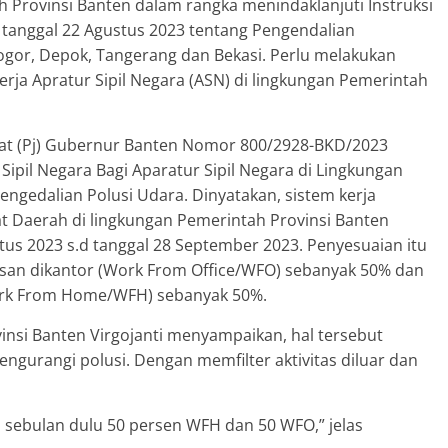
h Provinsi Banten dalam rangka menindaklanjuti Instruksi
tanggal 22 Agustus 2023 tentang Pengendalian
ogor, Depok, Tangerang dan Bekasi. Perlu melakukan
rja Apratur Sipil Negara (ASN) di lingkungan Pemerintah
abat (Pj) Gubernur Banten Nomor 800/2928-BKD/2023
Sipil Negara Bagi Aparatur Sipil Negara di Lingkungan
ngedalian Polusi Udara. Dinyatakan, sistem kerja
 Daerah di lingkungan Pemerintah Provinsi Banten
stus 2023 s.d tanggal 28 September 2023. Penyesuaian itu
asan dikantor (Work From Office/WFO) sebanyak 50% dan
ork From Home/WFH) sebanyak 50%.
vinsi Banten Virgojanti menyampaikan, hal tersebut
gurangi polusi. Dengan memfilter aktivitas diluar dan
oba sebulan dulu 50 persen WFH dan 50 WFO,” jelas