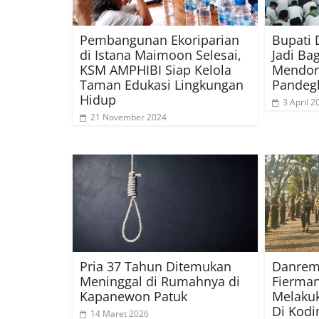
Pembangunan Ekoriparian
Bupati 
di Istana Maimoon Selesai,
Jadi Ba
KSM AMPHIBI Siap Kelola
Mendor
Taman Edukasi Lingkungan
Pandeg
Hidup
3 April 2
21 November 2024
Pria 37 Tahun Ditemukan
Danrem 
Meninggal di Rumahnya di
Fierman
Kapanewon Patuk
Melakuk
Di Kod
14 Maret 2026