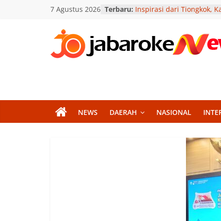
Skip
7 Agustus 2026
Terbaru:
Inspirasi dari Tiongkok, 
to
Sindangheula Dorong Ino
Kemajuan Desa
content
Herman Deru Ingin Drum
Sumsel Berprestasi hingg
Jabar
Internasional
Menko AHY: WTP Harus Ja
Oke
Pendorong Tata Kelola
Pemerintahan yang Lebih
Berkualitas
News
Sengketa Refund Bintaro 
NEWS
DAERAH
NASIONAL
INTE
Residences Berlanjut, K
Minta Kepastian Hukum
Berita
Janji Tak Kunjung Dipenu
Terkini
Konsumen Bintaro Plaza
Jawa
Residences Masih Tertah
Barat