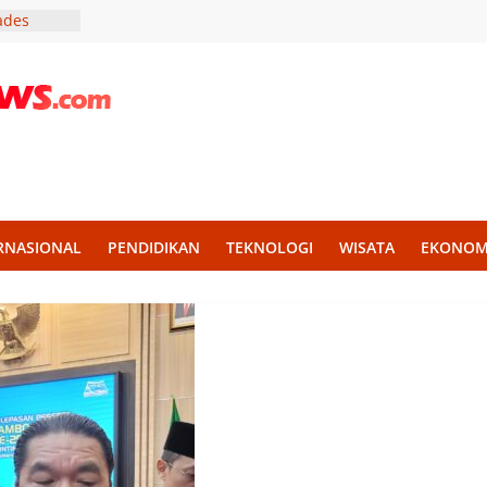
Kades
vasi Demi
 Band
a Tingkat
di
Plaza
RNASIONAL
PENDIDIKAN
TEKNOLOGI
WISATA
EKONOM
onsumen
hi, Dana
an