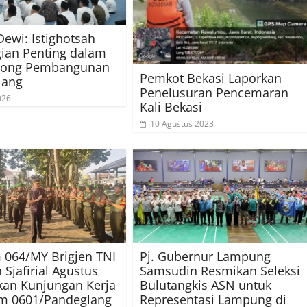
Dewi: Istighotsah
gian Penting dalam
ong Pembangunan
Pemkot Bekasi Laporkan
lang
Penelusuran Pencemaran
026
Kali Bekasi
10 Agustus 2023
064/MY Brigjen TNI
Pj. Gubernur Lampung
 Sjafirial Agustus
Samsudin Resmikan Seleksi
an Kunjungan Kerja
Bulutangkis ASN untuk
im 0601/Pandeglang
Representasi Lampung di