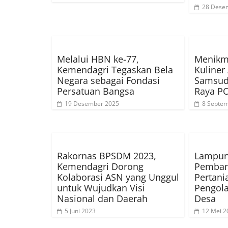
28 Dese
Melalui HBN ke-77,
Menikm
Kemendagri Tegaskan Bela
Kuliner
Negara sebagai Fondasi
Samsudi
Persatuan Bangsa
Raya P
19 Desember 2025
8 Septe
Rakornas BPSDM 2023,
Lampun
Kemendagri Dorong
Pemban
Kolaborasi ASN yang Unggul
Pertania
untuk Wujudkan Visi
Pengol
Nasional dan Daerah
Desa
5 Juni 2023
12 Mei 2