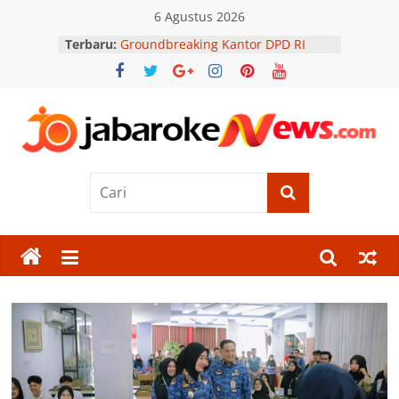
Skip
6 Agustus 2026
to
Terbaru:
Groundbreaking Kantor DPD RI
content
Banten Jadi Tonggak Penguatan
Representasi Daerah
Mahasiswa Nasdemsu Minta Kejati
Sumut Usut Dugaan Mafia Proyek
di Pemko Medan
Jabar
Andra Soni Siap Perkuat Kolaborasi
dengan Danlanal Banten Baru
Jihan Nurlela Pastikan Kesiapan
Oke
Program BSPS bagi Masyarakat
Berpenghasilan Rendah
News
BPS Catat Kemiskinan Lampung
Turun ke 9,31 Persen, Inflasi Tetap
Terkendali
Berita
Terkini
Jawa
Barat