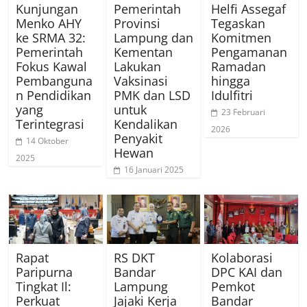
Kunjungan
Pemerintah
Helfi Assegaf
Menko AHY
Provinsi
Tegaskan
ke SRMA 32:
Lampung dan
Komitmen
Pemerintah
Kementan
Pengamanan
Fokus Kawal
Lakukan
Ramadan
Pembanguna
Vaksinasi
hingga
n Pendidikan
PMK dan LSD
Idulfitri
yang
untuk
23 Februari
Terintegrasi
Kendalikan
2026
Penyakit
14 Oktober
Hewan
2025
16 Januari 2025
Rapat
RS DKT
Kolaborasi
Paripurna
Bandar
DPC KAI dan
Tingkat Il:
Lampung
Pemkot
Perkuat
Jajaki Kerja
Bandar