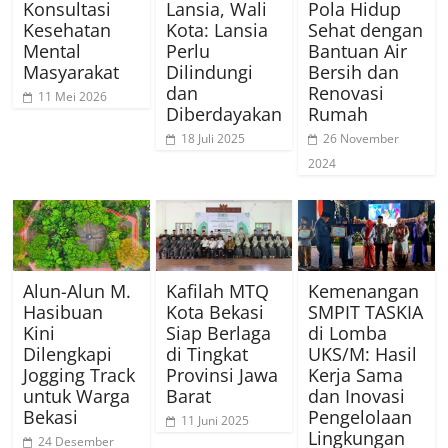
Konsultasi
Lansia, Wali
Pola Hidup
Kesehatan
Kota: Lansia
Sehat dengan
Mental
Perlu
Bantuan Air
Masyarakat
Dilindungi
Bersih dan
dan
Renovasi
11 Mei 2026
Diberdayakan
Rumah
18 Juli 2025
26 November
2024
Alun-Alun M.
Kafilah MTQ
Kemenangan
Hasibuan
Kota Bekasi
SMPIT TASKIA
Kini
Siap Berlaga
di Lomba
Dilengkapi
di Tingkat
UKS/M: Hasil
Jogging Track
Provinsi Jawa
Kerja Sama
untuk Warga
Barat
dan Inovasi
Bekasi
Pengelolaan
11 Juni 2025
Lingkungan
24 Desember