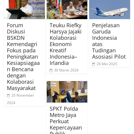
Forum
Teuku Riefky
Penjelasan
Diskusi
Harsya Jajaki
Garuda
BSKDN
Kolaborasi
Indonesia
Kemendagri
Ekonomi
atas
Fokus pada
Kreatif
Tudingan
Peningkatan
Indonesia–
Asosiasi Pilot
Kesiapsiagaa
Irlandia
26 Mei 2025
n Bencana
30 Maret 2026
dengan
Kolaborasi
Masyarakat
20 November
2024
SPKT Polda
Metro Jaya
Perkuat
Kepercayaan
Publik