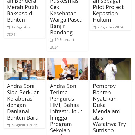
an Bendera
Puskesmas
an sebagai
Merah Putih
Cek
Pilot Project
Raksasa di
Kesehatan
Kepastian
Banten
Warga Pasca
Hukum
Banjir
17 Agustus
7 Agustus 2024
Bandang
2024
19 Februari
2024
Andra Soni
Andra Soni
Pemprov
Siap Perkuat
Terima
Banten
Kolaborasi
Pengurus
Nyatakan
dengan
HMI, Bahas
Duka
Danlanal
Infrastruktur
Mendalam
Banten Baru
hingga
atas
Program
Wafatnya Try
5 Agustus 2026
Sekolah
Sutrisno