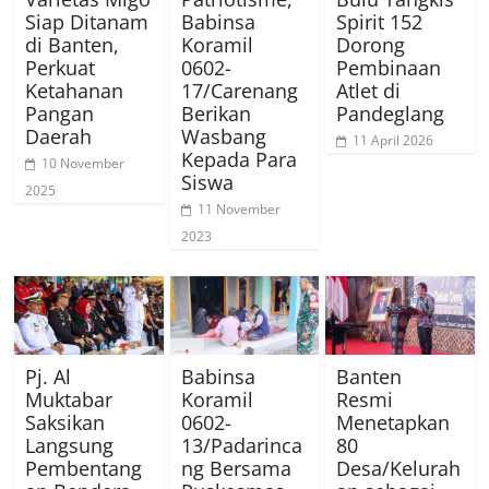
Siap Ditanam
Babinsa
Spirit 152
di Banten,
Koramil
Dorong
Perkuat
0602-
Pembinaan
Ketahanan
17/Carenang
Atlet di
Pangan
Berikan
Pandeglang
Daerah
Wasbang
11 April 2026
Kepada Para
10 November
Siswa
2025
11 November
2023
Pj. Al
Babinsa
Banten
Muktabar
Koramil
Resmi
Saksikan
0602-
Menetapkan
Langsung
13/Padarinca
80
Pembentang
ng Bersama
Desa/Kelurah