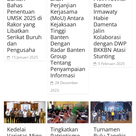
Bahas
Perjanjian
Banten
Penentuan
Kerjasama
Irmawaty
UMSK 2025 di
(MoU) Antara
Habie
Rakor yang
Kejaksaan
Damenta
Libatkan
Tinggi
Jalin
Serikat Buruh
Banten
Kolaborasi
dan
Dengan
dengan DWP
Pengusaha
Radar Banten
BKKBN Atasi
Group
Stunting
15 Januari 2025
Tentang
5 Februari 2025
Penyampaian
Informasi
28 Desember
2023
Kedelai
Tingkatkan
Turnamen
Varietas Migo
Patriotisme,
Bulu Tangkis