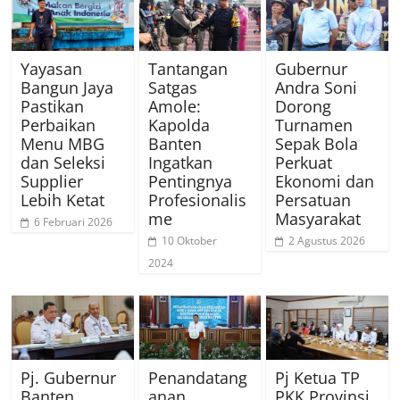
Yayasan
Tantangan
Gubernur
Bangun Jaya
Satgas
Andra Soni
Pastikan
Amole:
Dorong
Perbaikan
Kapolda
Turnamen
Menu MBG
Banten
Sepak Bola
dan Seleksi
Ingatkan
Perkuat
Supplier
Pentingnya
Ekonomi dan
Lebih Ketat
Profesionalis
Persatuan
me
Masyarakat
6 Februari 2026
10 Oktober
2 Agustus 2026
2024
Pj. Gubernur
Penandatang
Pj Ketua TP
Banten
anan
PKK Provinsi