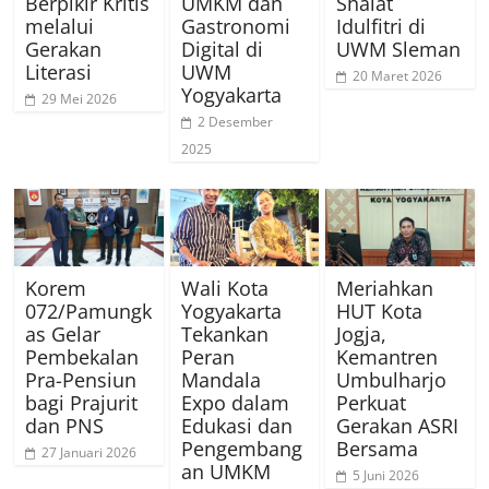
Berpikir Kritis
UMKM dan
Shalat
melalui
Gastronomi
Idulfitri di
Gerakan
Digital di
UWM Sleman
Literasi
UWM
20 Maret 2026
Yogyakarta
29 Mei 2026
2 Desember
2025
Korem
Wali Kota
Meriahkan
072/Pamungk
Yogyakarta
HUT Kota
as Gelar
Tekankan
Jogja,
Pembekalan
Peran
Kemantren
Pra-Pensiun
Mandala
Umbulharjo
bagi Prajurit
Expo dalam
Perkuat
dan PNS
Edukasi dan
Gerakan ASRI
Pengembang
Bersama
27 Januari 2026
an UMKM
5 Juni 2026