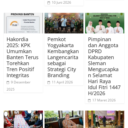
10 Juni 2026
Hakordia
Pemkot
Pimpinan
2025: KPK
Yogyakarta
dan Anggota
Umumkan
Kembangkan
DPRD
Banten Terus
Langencarita
Kabupaten
Torehkan
sebagai
Sleman
Tren Positif
Strategi City
Mengucapka
Integritas
Branding
n Selamat
Hari Raya
9 Desember
11 April 2026
Idul Fitri 1447
2025
H/2026
17 Maret 2026