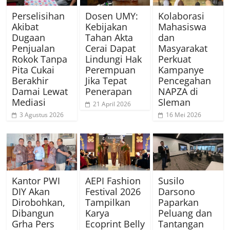
Perselisihan
Dosen UMY:
Kolaborasi
Akibat
Kebijakan
Mahasiswa
Dugaan
Tahan Akta
dan
Penjualan
Cerai Dapat
Masyarakat
Rokok Tanpa
Lindungi Hak
Perkuat
Pita Cukai
Perempuan
Kampanye
Berakhir
Jika Tepat
Pencegahan
Damai Lewat
Penerapan
NAPZA di
Mediasi
Sleman
21 April 2026
3 Agustus 2026
16 Mei 2026
Kantor PWI
AEPI Fashion
Susilo
DIY Akan
Festival 2026
Darsono
Dirobohkan,
Tampilkan
Paparkan
Dibangun
Karya
Peluang dan
Grha Pers
Ecoprint Belly
Tantangan