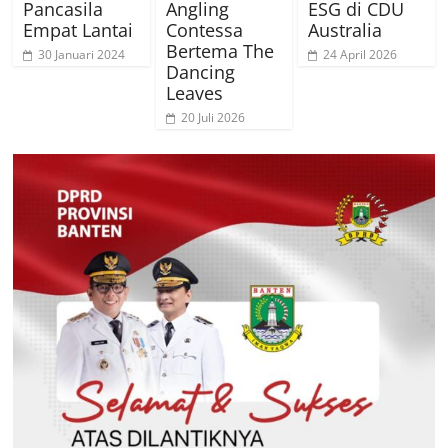
Pancasila
Angling
ESG di CDU
Empat Lantai
Contessa
Australia
Bertema The
30 Januari 2024
24 April 2026
Dancing
Leaves
20 Juli 2026