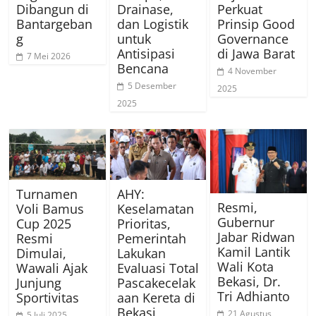
Dibangun di
Drainase,
Perkuat
Bantargeban
dan Logistik
Prinsip Good
g
untuk
Governance
Antisipasi
di Jawa Barat
7 Mei 2026
Bencana
4 November
5 Desember
2025
2025
Turnamen
AHY:
Resmi,
Voli Bamus
Keselamatan
Gubernur
Cup 2025
Prioritas,
Jabar Ridwan
Resmi
Pemerintah
Kamil Lantik
Dimulai,
Lakukan
Wali Kota
Wawali Ajak
Evaluasi Total
Bekasi, Dr.
Junjung
Pascakecelak
Tri Adhianto
Sportivitas
aan Kereta di
Bekasi
21 Agustus
5 Juli 2025