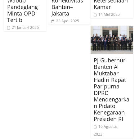
Wabup
Konektivitas
Ketersediaan
Pandeglang
Banten–
Kamar
Minta OPD
Jakarta
14 Mei 2025
Tertib
23 April 2025
21 Januari 2026
Pj Gubernur
Banten Al
Muktabar
Hadiri Rapat
Paripurna
DPRD
Mendengarka
n Pidato
Kenegaraan
Presiden RI
16 Agustus
2023