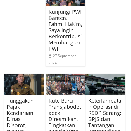
Kunjungi PWI
Banten,
Fahmi Hakim,
Saya Ingin
Berkontribusi
Membangun
PWI
27 September
2024
Tunggakan
Rute Baru
Keterlambata
Pajak
Transjabodet
n Operasi di
Kendaraan
abek
RSDP Serang:
Dinas
Diresmikan,
BPJS dan
Disorot,
Tingkatkan
Tantangan