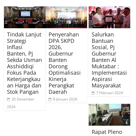
Tindak Lanjut
Penyerahan
Salurkan
Strategi
DPA SKPD
Bantuan
Inflasi
2026,
Sosial, Pj
Banten, Pj
Gubernur
Gubernur
Sekda Usman
Banten
Banten Al
Asshiddiqi
Dorong
Muktabar :
Fokus Pada
Optimalisasi
Implementasi
Keterjangkau
Kinerja
Aspirasi
an Harga dan
Perangkat
Masyarakat
Stok Pangan
Daerah
7 Februari 2024
30 Desember
8 Januari 2026
2024
Rapat Pleno