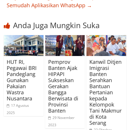
Semudah Aplikasikan WhatsApp
→
Anda Juga Mungkin Suka
HUT RI,
Pemprov
Kanwil Ditjen
Pegawai BRI
Banten Ajak
Imigrasi
Pandeglang
HIPAPI
Banten
Gunakan
Sukseskan
Serahkan
Pakaian
Gerakan
Bantuan
Wastra
Bangga
Pertanian
Nusantara
Berwisata di
kepada
Provinsi
Kelompok
17 Agustus
Banten
Tani Makmur
2025
di Kota
29 November
Serang
2023
22 Oktober