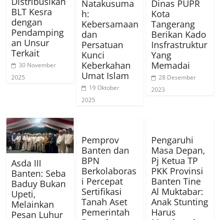
Distribusikan
Natakusuma
Dinas PUPR
BLT Kesra
h:
Kota
dengan
Kebersamaan
Tangerang
Pendamping
dan
Berikan Kado
an Unsur
Persatuan
Insfrastruktur
Terkait
Kunci
Yang
Keberkahan
Memadai
30 November
Umat Islam
2025
28 Desember
19 Oktober
2023
2025
Pemprov
Pengaruhi
Banten dan
Masa Depan,
BPN
Pj Ketua TP
Asda III
Berkolaboras
PKK Provinsi
Banten: Seba
i Percepat
Banten Tine
Baduy Bukan
Sertifikasi
Al Muktabar:
Upeti,
Tanah Aset
Anak Stunting
Melainkan
Pemerintah
Harus
Pesan Luhur