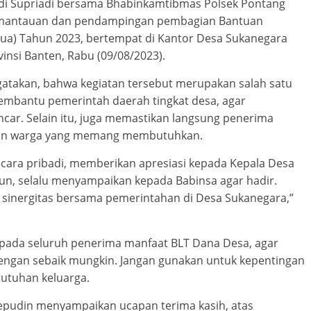
Edi Supriadi bersama Bhabinkamtibmas Polsek Pontang
pemantauan dan pendampingan pembagian Bantuan
Dua) Tahun 2023, bertempat di Kantor Desa Sukanegara
nsi Banten, Rabu (09/08/2023).
ngatakan, bahwa kegiatan tersebut merupakan salah satu
embantu pemerintah daerah tingkat desa, agar
car. Selain itu, juga memastikan langsung penerima
kan warga yang memang membutuhkan.
ecara pribadi, memberikan apresiasi kepada Kepala Desa
pun, selalu menyampaikan kepada Babinsa agar hadir.
in sinergitas bersama pemerintahan di Desa Sukanegara,”
kepada seluruh penerima manfaat BLT Dana Desa, agar
ngan sebaik mungkin. Jangan gunakan untuk kepentingan
butuhan keluarga.
epudin menyampaikan ucapan terima kasih, atas