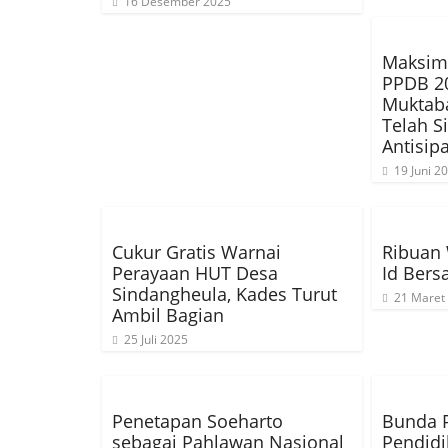
16 Desember 2025
Maksim
PPDB 20
Muktab
Telah S
Antisip
19 Juni 2
Cukur Gratis Warnai
Ribuan 
Perayaan HUT Desa
Id Ber
Sindangheula, Kades Turut
21 Maret
Ambil Bagian
25 Juli 2025
Penetapan Soeharto
Bunda 
sebagai Pahlawan Nasional
Pendidi