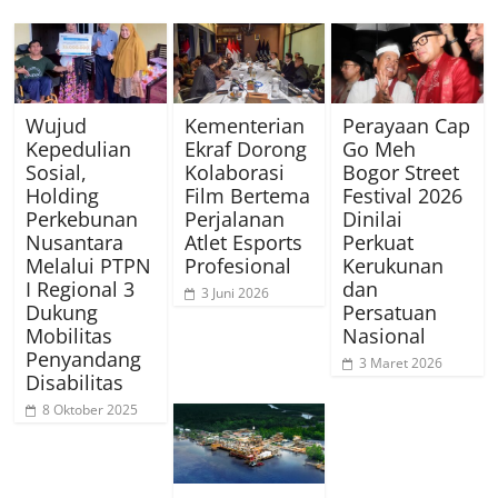
Wujud
Kementerian
Perayaan Cap
Kepedulian
Ekraf Dorong
Go Meh
Sosial,
Kolaborasi
Bogor Street
Holding
Film Bertema
Festival 2026
Perkebunan
Perjalanan
Dinilai
Nusantara
Atlet Esports
Perkuat
Melalui PTPN
Profesional
Kerukunan
I Regional 3
dan
3 Juni 2026
Dukung
Persatuan
Mobilitas
Nasional
Penyandang
3 Maret 2026
Disabilitas
8 Oktober 2025