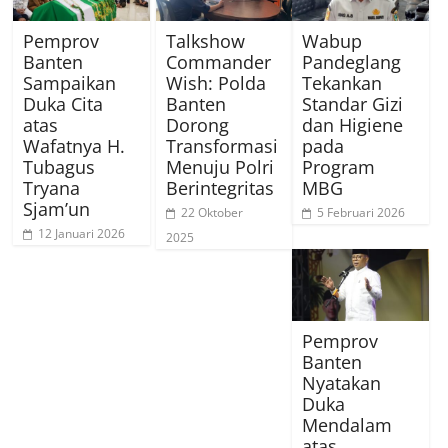
Pemprov
Talkshow
Wabup
Banten
Commander
Pandeglang
Sampaikan
Wish: Polda
Tekankan
Duka Cita
Banten
Standar Gizi
atas
Dorong
dan Higiene
Wafatnya H.
Transformasi
pada
Tubagus
Menuju Polri
Program
Tryana
Berintegritas
MBG
Sjam’un
22 Oktober
5 Februari 2026
12 Januari 2026
2025
Pemprov
Banten
Nyatakan
Duka
Mendalam
atas