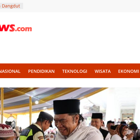
n Dangdut
PAD
ndidikan
ra Soni
Lantik
rja Lebih
 melalui
NASIONAL
PENDIDIKAN
TEKNOLOGI
WISATA
EKONOMI
kan
 untuk
tan