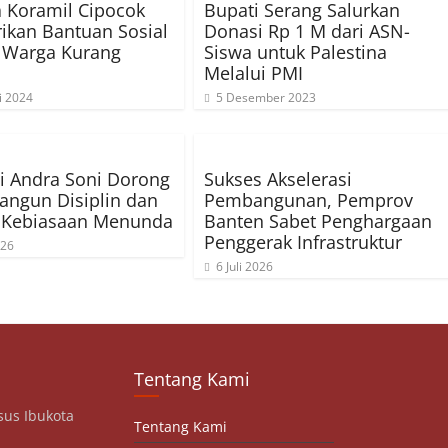
 Koramil Cipocok
Bupati Serang Salurkan
rikan Bantuan Sosial
Donasi Rp 1 M dari ASN-
 Warga Kurang
Siswa untuk Palestina
Melalui PMI
i 2024
5 Desember 2023
i Andra Soni Dorong
Sukses Akselerasi
angun Disiplin dan
Pembangunan, Pemprov
i Kebiasaan Menunda
Banten Sabet Penghargaan
Penggerak Infrastruktur
026
6 Juli 2026
Tentang Kami
sus Ibukota
Tentang Kami