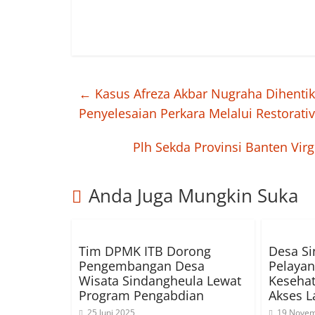
←
Kasus Afreza Akbar Nugraha Dihentika
Penyelesaian Perkara Melalui Restorativ
Plh Sekda Provinsi Banten Vi
Anda Juga Mungkin Suka
Tim DPMK ITB Dorong
Desa Si
Pengembangan Desa
Pelayan
Wisata Sindangheula Lewat
Kesehat
Program Pengabdian
Akses 
25 Juni 2025
19 Novem