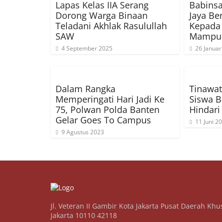
Lapas Kelas IIA Serang
Babinsa
Dorong Warga Binaan
Jaya Be
Teladani Akhlak Rasulullah
Kepada
SAW
Mampu
4 September 2025
26 Januar
Dalam Rangka
Tinawat
Memperingati Hari Jadi Ke
Siswa B
75, Polwan Polda Banten
Hindar
Gelar Goes To Campus
11 Juni 2
9 Agustus 2023
Jl. Veteran II Gambir Kota Jakarta Pusat Daerah Khu
Jakarta 10110 42118