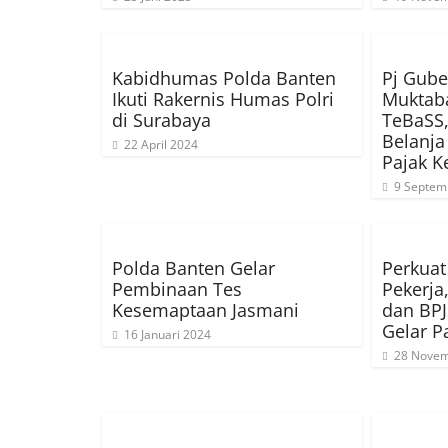
Kabidhumas Polda Banten
Pj Gube
Ikuti Rakernis Humas Polri
Muktab
di Surabaya
TeBaSS,
Belanj
22 April 2024
Pajak 
9 Septem
Polda Banten Gelar
Perkuat
Pembinaan Tes
Pekerja
Kesemaptaan Jasmani
dan BPJ
Gelar P
16 Januari 2024
28 Novem