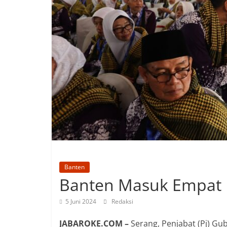
Banten
Banten Masuk Empat B
5 Juni 2024
Redaksi
JABAROKE.COM –
Serang, Penjabat (Pj) G