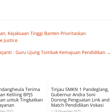
n, Kejaksaan Tinggi Banten Prioritaskan
e Justice
rgojanti : Guru Ujung Tombak Kemajuan Pendidikan
→
ndangheula Terima
Tinjau SMKN 1 Pandeglang,
an Keliling BPJS
Gubernur Andra Soni
an untuk Tingkatkan
Dorong Penguatan Link and
Layanan
Match Pendidikan Vokasi
ber 2025
19 Desember 2025