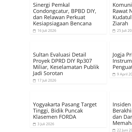
Sinergi Pemkal
Komuni
Condongcatur, BPBD DIY,
Rawat N
dan Relawan Perkuat
Kudatul
Kesiapsiagaan Bencana
Ziarah
16 Juli 2026
25 Juli 2
Sultan Evaluasi Detail
Jogja Pr
Proyek DPRD DIY Rp307
Instrum
Miliar, Keselamatan Publik
Penguat
Jadi Sorotan
9 April 2
17 Juli 2026
Yogyakarta Pasang Target
Insiden
Tinggi, Bidik Puncak
Berakhi
Klasemen FORDA
dan Da
Memah
3 Juli 2026
22 Juni 2