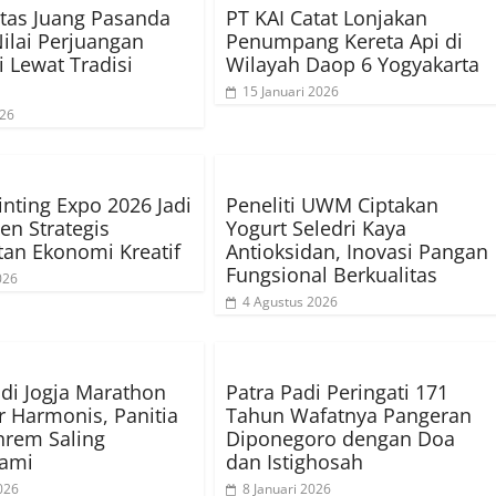
tas Juang Pasanda
PT KAI Catat Lonjakan
ilai Perjuangan
Penumpang Kereta Api di
i Lewat Tradisi
Wilayah Daop 6 Yogyakarta
15 Januari 2026
026
inting Expo 2026 Jadi
Peneliti UWM Ciptakan
en Strategis
Yogurt Seledri Kaya
an Ekonomi Kreatif
Antioksidan, Inovasi Pangan
Fungsional Berkualitas
026
4 Agustus 2026
 di Jogja Marathon
Patra Padi Peringati 171
r Harmonis, Panitia
Tahun Wafatnya Pangeran
nrem Saling
Diponegoro dengan Doa
ami
dan Istighosah
026
8 Januari 2026