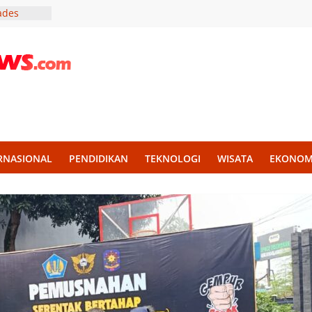
Kades
vasi Demi
 Band
a Tingkat
di
Plaza
RNASIONAL
PENDIDIKAN
TEKNOLOGI
WISATA
EKONOM
onsumen
hi, Dana
an