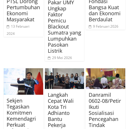
PTSL Dorong
Fondasi
Pakar UMY
Pertumbuhan
Bangsa Kuat
Ungkap
Ekonomi
dan Ekonomi
Faktor
Masyarakat
Berdaulat
Pemicu
Blackout
13 Februari
9 Februari 2026
Sumatra yang
2024
Lumpuhkan
Pasokan
Listrik
29 Mei 2026
Langkah
Danramil
Sekjen
Cepat Wali
0602-08/Petir
Tegaskan
Kota Tri
Ikuti
Komitmen
Adhianto
Sosialisasi
Kemendagri
Bantu
Pencegahan
Perkuat
Pekerja
Tindak