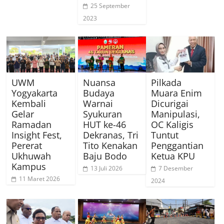
25 September
2023
UWM
Nuansa
Pilkada
Yogyakarta
Budaya
Muara Enim
Kembali
Warnai
Dicurigai
Gelar
Syukuran
Manipulasi,
Ramadan
HUT ke-46
OC Kaligis
Insight Fest,
Dekranas, Tri
Tuntut
Pererat
Tito Kenakan
Penggantian
Ukhuwah
Baju Bodo
Ketua KPU
Kampus
13 Juli 2026
7 Desember
11 Maret 2026
2024