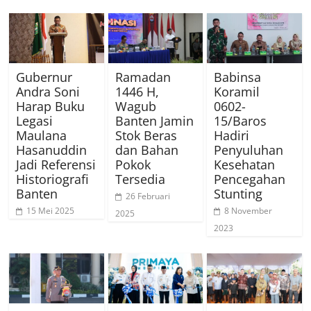
Gubernur
Ramadan
Babinsa
Andra Soni
1446 H,
Koramil
Harap Buku
Wagub
0602-
Legasi
Banten Jamin
15/Baros
Maulana
Stok Beras
Hadiri
Hasanuddin
dan Bahan
Penyuluhan
Jadi Referensi
Pokok
Kesehatan
Historiografi
Tersedia
Pencegahan
Banten
Stunting
26 Februari
15 Mei 2025
8 November
2025
2023