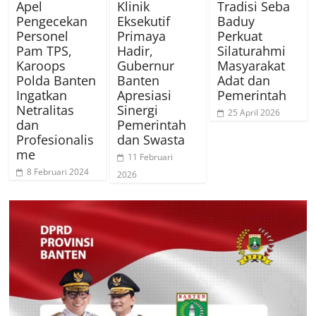
Apel
Klinik
Tradisi Seba
Pengecekan
Eksekutif
Baduy
Personel
Primaya
Perkuat
Pam TPS,
Hadir,
Silaturahmi
Karoops
Gubernur
Masyarakat
Polda Banten
Banten
Adat dan
Ingatkan
Apresiasi
Pemerintah
Netralitas
Sinergi
25 April 2026
dan
Pemerintah
Profesionalis
dan Swasta
me
11 Februari
8 Februari 2024
2026