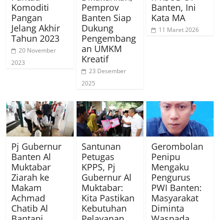
Komoditi
Pemprov
Banten, Ini
Pangan
Banten Siap
Kata MA
Jelang Akhir
Dukung
11 Maret 2026
Tahun 2023
Pengembang
an UMKM
20 November
Kreatif
2023
23 Desember
2025
Pj Gubernur
Santunan
Gerombolan
Banten Al
Petugas
Penipu
Muktabar
KPPS, Pj
Mengaku
Ziarah ke
Gubernur Al
Pengurus
Makam
Muktabar:
PWI Banten:
Achmad
Kita Pastikan
Masyarakat
Chatib Al
Kebutuhan
Diminta
Bantani
Pelayanan
Waspada