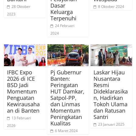
Dasar
28 Oktober
8 Oktober 2024
Keluarga
2023
Terpenuhi
24 Februari
2024
IFBC Expo
Pj Gubernur
Laskar Hijau
2026 di ICE
Banten:
Nusantara
BSD Jadi
Peringatan
Resmi
Momentum
HUT Damkar,
Dideklarasika
Penguatan
Satpol-PP,
n, Hadirkan
Kewirausaha
dan Linmas
Tokoh Ulama
an di Banten
Momentum
dan Ratusan
Peningkatan
Santri
13 Februari
Kualitas
23 Januari 2025
2026
6 Maret 2024