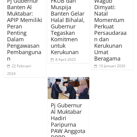
Pj Gubernur
FKUB dan
Wagub
Banten Al
Muspija
Dimyati:
Muktabar:
Banten Gelar
Natal
APIP Memiliki
Halal Bihalal,
Momentum
Peran
Gubernur
Perkuat
Penting
Tegaskan
Persaudaraa
Dalam
Komitmen
n dan
Pengawasan
untuk
Kerukunan
Pembanguna
Kerukunan
Umat
n
Beragama
8 April 2025
22 Februari
10 Januari 2026
2024
Pj Gubernur
Al Muktabar
Hadiri
Paripurna
PAW Anggota