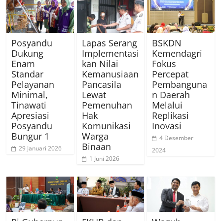
Posyandu
Lapas Serang
BSKDN
Dukung
Implementasi
Kemendagri
Enam
kan Nilai
Fokus
Standar
Kemanusiaan
Percepat
Pelayanan
Pancasila
Pembanguna
Minimal,
Lewat
n Daerah
Tinawati
Pemenuhan
Melalui
Apresiasi
Hak
Replikasi
Posyandu
Komunikasi
Inovasi
Bungur 1
Warga
4 Desember
Binaan
29 Januari 2026
2024
1 Juni 2026