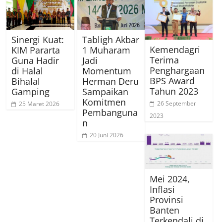
Sinergi Kuat:
Tabligh Akbar
Kemendagri
KIM Pararta
1 Muharam
Terima
Guna Hadir
Jadi
Penghargaan
di Halal
Momentum
BPS Award
Bihalal
Herman Deru
Tahun 2023
Gamping
Sampaikan
Komitmen
26 September
25 Maret 2026
Pembanguna
2023
n
20 Juni 2026
Mei 2024,
Inflasi
Provinsi
Banten
Terkendali di