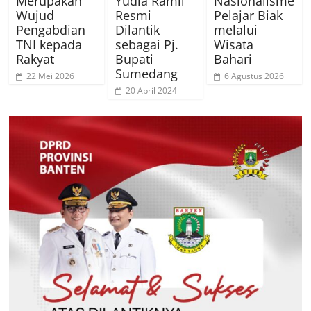
Merupakan
Yudia Ramli
Nasionalisme
Wujud
Resmi
Pelajar Biak
Pengabdian
Dilantik
melalui
TNI kepada
sebagai Pj.
Wisata
Rakyat
Bupati
Bahari
Sumedang
22 Mei 2026
6 Agustus 2026
20 April 2024