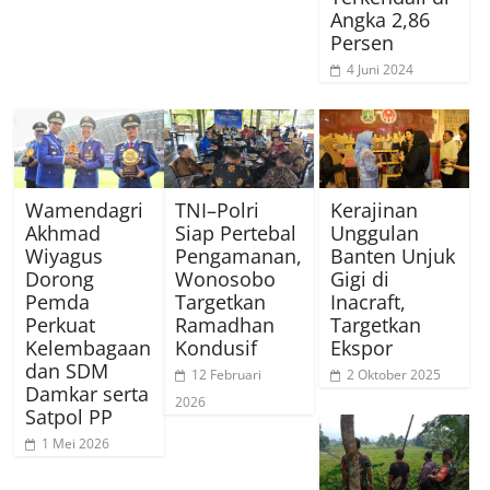
Angka 2,86
Persen
4 Juni 2024
Wamendagri
TNI–Polri
Kerajinan
Akhmad
Siap Pertebal
Unggulan
Wiyagus
Pengamanan,
Banten Unjuk
Dorong
Wonosobo
Gigi di
Pemda
Targetkan
Inacraft,
Perkuat
Ramadhan
Targetkan
Kelembagaan
Kondusif
Ekspor
dan SDM
12 Februari
2 Oktober 2025
Damkar serta
2026
Satpol PP
1 Mei 2026