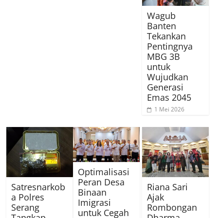
Wagub
Banten
Tekankan
Pentingnya
MBG 3B
untuk
Wujudkan
Generasi
Emas 2045
1 Mei 2026
Optimalisasi
Peran Desa
Satresnarkob
Riana Sari
Binaan
a Polres
Ajak
Imigrasi
Serang
Rombongan
untuk Cegah
Tangkap
Dharma