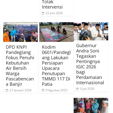
Tolak
Intervensi
22 Juni 2026
Gubernur
Kodim
DPD KNPI
Andra Soni
0601/Pandegl
Pandeglang
Tegaskan
ang Lakukan
Fokus Penuhi
Pentingnya
Persiapan
Kebutuhan
IGIC 2026
Upacara
Air Bersih
bagi
Penutupan
Warga
Perdamaian
TMMD 117 Di
Pascabencan
Internasional
Patia
a Banjir
3 Juli 2026
9 Agustus 2023
27 Januari 2026