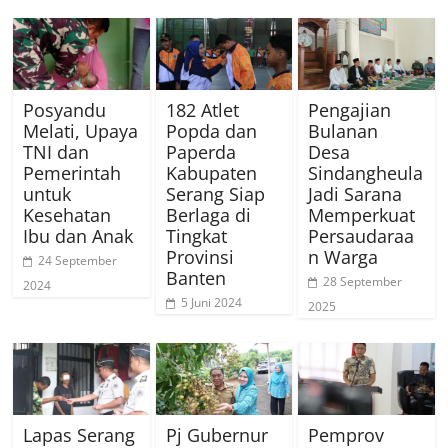
Posyandu
182 Atlet
Pengajian
Melati, Upaya
Popda dan
Bulanan
TNI dan
Paperda
Desa
Pemerintah
Kabupaten
Sindangheula
untuk
Serang Siap
Jadi Sarana
Kesehatan
Berlaga di
Memperkuat
Ibu dan Anak
Tingkat
Persaudaraa
Provinsi
n Warga
24 September
Banten
28 September
2024
5 Juni 2024
2025
Lapas Serang
Pj Gubernur
Pemprov