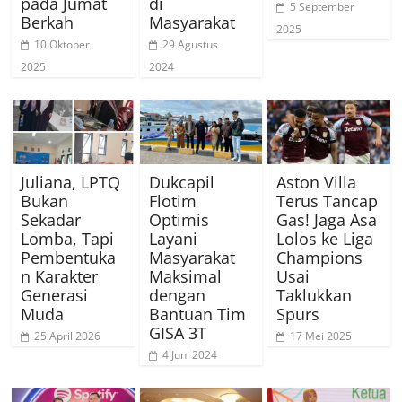
pada Jumat
di
5 September
Berkah
Masyarakat
2025
10 Oktober
29 Agustus
2025
2024
Juliana, LPTQ
Dukcapil
Aston Villa
Bukan
Flotim
Terus Tancap
Sekadar
Optimis
Gas! Jaga Asa
Lomba, Tapi
Layani
Lolos ke Liga
Pembentuka
Masyarakat
Champions
n Karakter
Maksimal
Usai
Generasi
dengan
Taklukkan
Muda
Bantuan Tim
Spurs
GISA 3T
25 April 2026
17 Mei 2025
4 Juni 2024