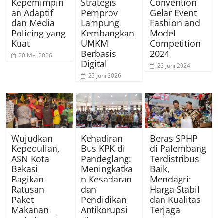
Kepemimpin
Strategis
Convention
an Adaptif
Pemprov
Gelar Event
dan Media
Lampung
Fashion and
Policing yang
Kembangkan
Model
Kuat
UMKM
Competition
Berbasis
2024
20 Mei 2026
Digital
23 Juni 2024
25 Juni 2026
Wujudkan
Kehadiran
Beras SPHP
Kepedulian,
Bus KPK di
di Palembang
ASN Kota
Pandeglang:
Terdistribusi
Bekasi
Meningkatka
Baik,
Bagikan
n Kesadaran
Mendagri:
Ratusan
dan
Harga Stabil
Paket
Pendidikan
dan Kualitas
Makanan
Antikorupsi
Terjaga