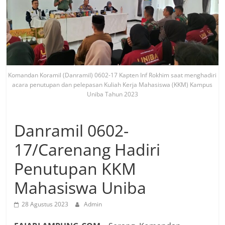
Komandan Koramil (Danramil) 0602-17 Kapten Inf Rokhim saat menghadiri
acara penutupan dan pelepasan Kuliah Kerja Mahasiswa (KKM) Kampus
Uniba Tahun 2023
Danramil 0602-
17/Carenang Hadiri
Penutupan KKM
Mahasiswa Uniba
28 Agustus 2023
Admin