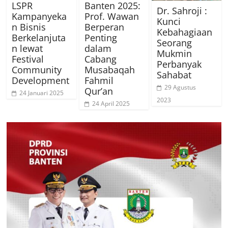
LSPR
Banten 2025:
Dr. Sahroji :
Kampanyeka
Prof. Wawan
Kunci
n Bisnis
Berperan
Kebahagiaan
Berkelanjuta
Penting
Seorang
n lewat
dalam
Mukmin
Festival
Cabang
Perbanyak
Community
Musabaqah
Sahabat
Development
Fahmil
29 Agustus
Qur’an
24 Januari 2025
2023
24 April 2025