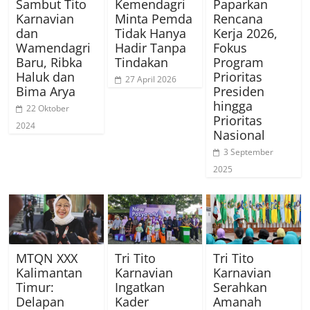
Sambut Tito
Kemendagri
Paparkan
Karnavian
Minta Pemda
Rencana
dan
Tidak Hanya
Kerja 2026,
Wamendagri
Hadir Tanpa
Fokus
Baru, Ribka
Tindakan
Program
Haluk dan
Prioritas
27 April 2026
Bima Arya
Presiden
hingga
22 Oktober
Prioritas
2024
Nasional
3 September
2025
MTQN XXX
Tri Tito
Tri Tito
Kalimantan
Karnavian
Karnavian
Timur:
Ingatkan
Serahkan
Delapan
Kader
Amanah