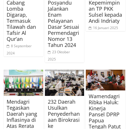
Cabang
Posyandu
Kepemimpin
Lomba
Jalankan
an TP PKK
Digarap,
Enam
Sulsel kepada
Termasuk
Pelayanan
Andi Indriaty
Tilawah dan
Dasar Sesuai
16 Januari 2025
Tafsir Al
Permendagri
Qur’an
Nomor 13
Tahun 2024
8 September
23 Oktober
2024
2025
Wamendagri
Mendagri
232 Daerah
Ribka Haluk:
Tegaskan
Usulkan
Kinerja
Daerah yang
Penyederhan
Pansel DPRP
Inflasinya di
aan Birokrasi
Papua
Atas Rerata
ke
Tengah Patut