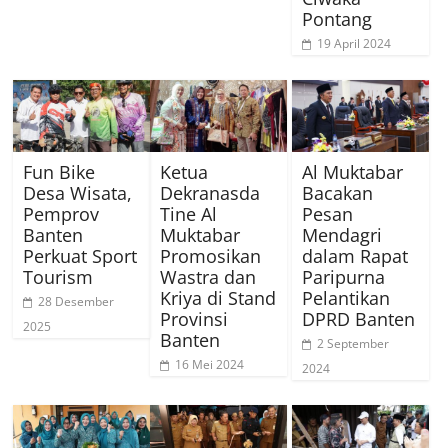
Pontang
19 April 2024
Fun Bike
Ketua
Al Muktabar
Desa Wisata,
Dekranasda
Bacakan
Pemprov
Tine Al
Pesan
Banten
Muktabar
Mendagri
Perkuat Sport
Promosikan
dalam Rapat
Tourism
Wastra dan
Paripurna
Kriya di Stand
Pelantikan
28 Desember
Provinsi
DPRD Banten
2025
Banten
2 September
16 Mei 2024
2024