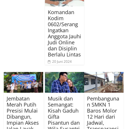
Komandan
Kodim
0602/Serang
Ingatkan
Anggota Jauhi
Judi Online
dan Disiplin
Berlalu Lintas
20 Juni 2024
Jembatan
Musik dan
Pembanguna
Merah Putih
Semangat:
n SMKN 1
Presisi Mulai
Kisah Gaduh
Baros Molor
Dibangun,
Gifta
12 Hari dari
Impian Akses
Pisantun dan
Jadwal,
Jalan Layak
Wila Susantri
Transparansi