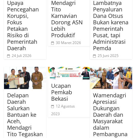
Upaya
Mendagri
Lambatnya
Pencegahan
Tito
Penyaluran
Korupsi,
Karnavian
Dana Otsus
Fokus
Dorong ASN
Bukan karena
Petakan
Lebih
Pemerintah
Risiko di
Produktif
Pusat, tapi
Pemerintah
Administrasi
30 Maret 2026
Daerah
Pemda
24 Juli 2026
25 Juni 2025
Ucapan
Pemkab
Delapan
Wamendagri
Bekasi
Daerah
Apresiasi
12 Agustus
Salurkan
Dukungan
Bantuan ke
Daerah dan
2023
Aceh,
Masyarakat
Mendagri
dalam
Tito Tegaskan
Pembanguna