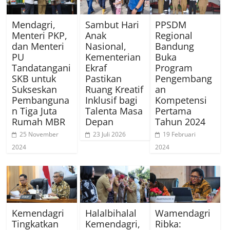
Mendagri,
Sambut Hari
PPSDM
Menteri PKP,
Anak
Regional
dan Menteri
Nasional,
Bandung
PU
Kementerian
Buka
Tandatangani
Ekraf
Program
SKB untuk
Pastikan
Pengembang
Sukseskan
Ruang Kreatif
an
Pembanguna
Inklusif bagi
Kompetensi
n Tiga Juta
Talenta Masa
Pertama
Rumah MBR
Depan
Tahun 2024
25 November
23 Juli 2026
19 Februari
2024
2024
Kemendagri
Halalbihalal
Wamendagri
Tingkatkan
Kemendagri,
Ribka: