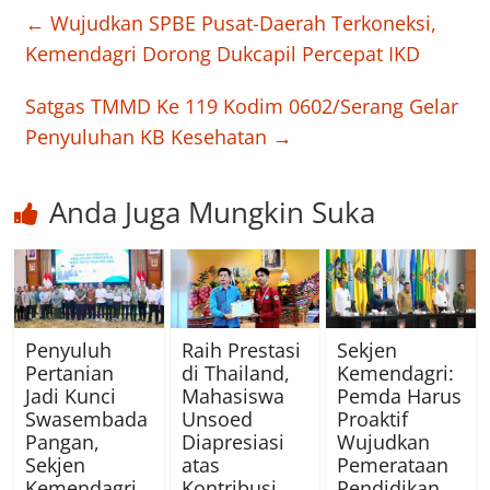
←
Wujudkan SPBE Pusat-Daerah Terkoneksi,
Kemendagri Dorong Dukcapil Percepat IKD
Satgas TMMD Ke 119 Kodim 0602/Serang Gelar
Penyuluhan KB Kesehatan
→
Anda Juga Mungkin Suka
Penyuluh
Raih Prestasi
Sekjen
Pertanian
di Thailand,
Kemendagri:
Jadi Kunci
Mahasiswa
Pemda Harus
Swasembada
Unsoed
Proaktif
Pangan,
Diapresiasi
Wujudkan
Sekjen
atas
Pemerataan
Kemendagri
Kontribusi
Pendidikan