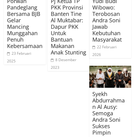
Porwan
Pj Ketua TP
Yudi Budi
Pandeglang
PKK Provinsi
Wibowo:
Bersama BJB
Banten Tine
Terobosan
Gelar
Al Muktabar:
Andra Soni
Mancing
Dapur PKK
Jawab
Munggahan
Untuk
Kebutuhan
Penuh
Bantuan
Masyarakat
Kebersamaan
Makanan
22 Februari
Anak Stunting
23 Februari
2026
8 Desember
2025
2023
Syekh
Abdurrahma
n Al Ausy:
Semoga
Andra Soni
Sukses
Pimpin