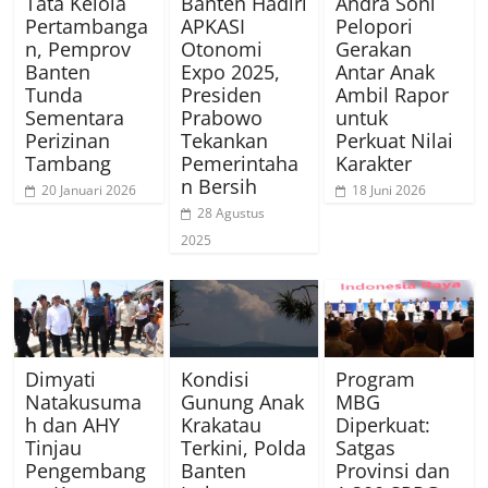
Tata Kelola
Banten Hadiri
Andra Soni
Pertambanga
APKASI
Pelopori
n, Pemprov
Otonomi
Gerakan
Banten
Expo 2025,
Antar Anak
Tunda
Presiden
Ambil Rapor
Sementara
Prabowo
untuk
Perizinan
Tekankan
Perkuat Nilai
Tambang
Pemerintaha
Karakter
n Bersih
20 Januari 2026
18 Juni 2026
28 Agustus
2025
Dimyati
Kondisi
Program
Natakusuma
Gunung Anak
MBG
h dan AHY
Krakatau
Diperkuat:
Tinjau
Terkini, Polda
Satgas
Pengembang
Banten
Provinsi dan