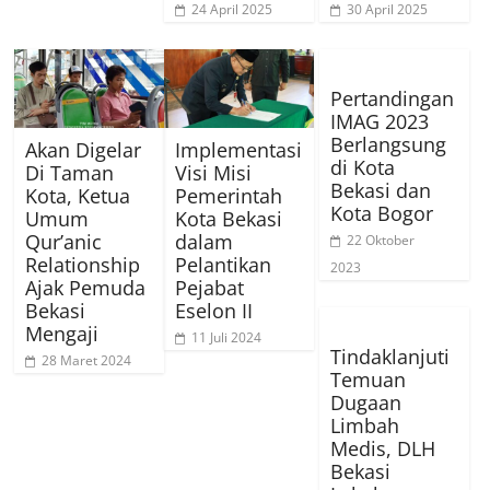
24 April 2025
30 April 2025
Pertandingan
IMAG 2023
Berlangsung
Akan Digelar
Implementasi
di Kota
Di Taman
Visi Misi
Bekasi dan
Kota, Ketua
Pemerintah
Kota Bogor
Umum
Kota Bekasi
Qur’anic
dalam
22 Oktober
Relationship
Pelantikan
2023
Ajak Pemuda
Pejabat
Bekasi
Eselon II
Mengaji
11 Juli 2024
Tindaklanjuti
28 Maret 2024
Temuan
Dugaan
Limbah
Medis, DLH
Bekasi