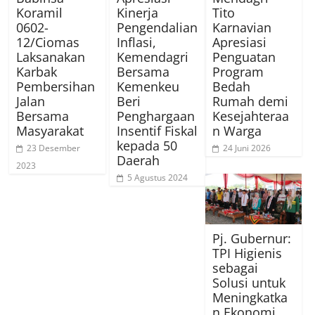
Koramil
Kinerja
Tito
0602-
Pengendalian
Karnavian
12/Ciomas
Inflasi,
Apresiasi
Laksanakan
Kemendagri
Penguatan
Karbak
Bersama
Program
Pembersihan
Kemenkeu
Bedah
Jalan
Beri
Rumah demi
Bersama
Penghargaan
Kesejahteraa
Masyarakat
Insentif Fiskal
n Warga
kepada 50
23 Desember
24 Juni 2026
Daerah
2023
5 Agustus 2024
Pj. Gubernur:
TPI Higienis
sebagai
Solusi untuk
Meningkatka
n Ekonomi