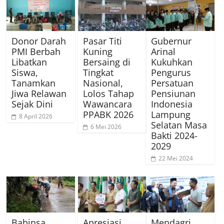
Donor Darah
Pasar Titi
Gubernur
PMI Berbah
Kuning
Arinal
Libatkan
Bersaing di
Kukuhkan
Siswa,
Tingkat
Pengurus
Tanamkan
Nasional,
Persatuan
Jiwa Relawan
Lolos Tahap
Pensiunan
Sejak Dini
Wawancara
Indonesia
PPABK 2026
Lampung
8 April 2026
Selatan Masa
6 Mei 2026
Bakti 2024-
2029
22 Mei 2024
Babinsa
Apresiasi
Mendagri