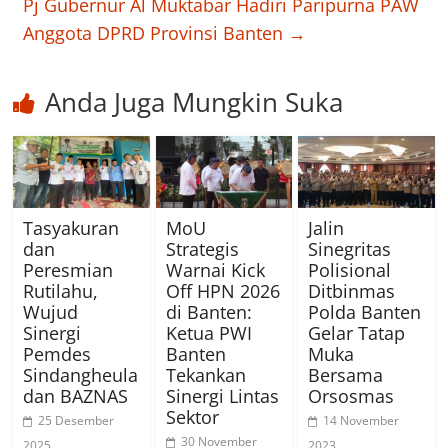
Pj Gubernur Al Muktabar Hadiri Paripurna PAW
Anggota DPRD Provinsi Banten
→
Anda Juga Mungkin Suka
Tasyakuran
MoU
Jalin
dan
Strategis
Sinegritas
Peresmian
Warnai Kick
Polisional
Rutilahu,
Off HPN 2026
Ditbinmas
Wujud
di Banten:
Polda Banten
Sinergi
Ketua PWI
Gelar Tatap
Pemdes
Banten
Muka
Sindangheula
Tekankan
Bersama
dan BAZNAS
Sinergi Lintas
Orsosmas
Sektor
25 Desember
14 November
30 November
2025
2023