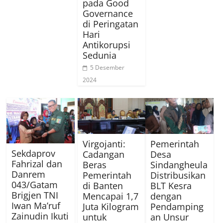
pada Good
Governance
di Peringatan
Hari
Antikorupsi
Sedunia
5 Desember
2024
Virgojanti:
Pemerintah
Sekdaprov
Cadangan
Desa
Fahrizal dan
Beras
Sindangheula
Danrem
Pemerintah
Distribusikan
043/Gatam
di Banten
BLT Kesra
Brigjen TNI
Mencapai 1,7
dengan
Iwan Ma’ruf
Juta Kilogram
Pendamping
Zainudin Ikuti
untuk
an Unsur