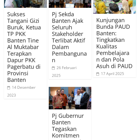
Sukses
Pj Sekda
Kunjungan
Tangani Gizi
Banten Ajak
Bunda PAUD
Buruk, Ketua
Seluruh
Banten:
TP PKK
Stakeholder
Tingkatkan
Banten Tine
Terlibat Aktif
Kualitas
Al Muktabar
Dalam
Pembelajara
Terapkan
Pembanguna
n dan Pola
Dapur PKK
n
Asuh di PAUD
Pagerbatu di
26 Februari
Provinsi
17 April 2025
2025
Banten
14 Desember
2023
Pj Gubernur
Banten
Tegaskan
Komitmen