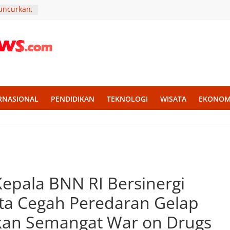
luncurkan,
 Dukungan
ktamar
an
n Dugaan
di
pat dan
RNASIONAL
PENDIDIKAN
TEKNOLOGI
WISATA
EKONOM
sional
ari
lkan Tema
ri Jadi
epala BNN RI Bersinergi
ta Cegah Peredaran Gelap
kan Semangat War on Drugs