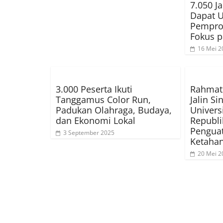
7.050 J
Dapat U
Pempro
Fokus p
16 Mei 2
3.000 Peserta Ikuti
Rahmat 
Tanggamus Color Run,
Jalin S
Padukan Olahraga, Budaya,
Univers
dan Ekonomi Lokal
Republi
Pengua
3 September 2025
Ketaha
20 Mei 2