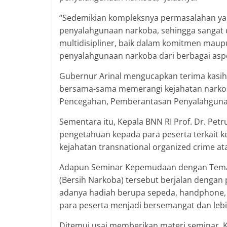
“Sedemikian kompleksnya permasalahan ya
penyalahgunaan narkoba, sehingga sangat
multidisipliner, baik dalam komitmen maup
penyalahgunaan narkoba dari berbagai aspe
Gubernur Arinal mengucapkan terima kasih 
bersama-sama memerangi kejahatan narkoba
Pencegahan, Pemberantasan Penyalahguna
Sementara itu, Kepala BNN RI Prof. Dr. P
pengetahuan kepada para peserta terkait k
kejahatan transnational organized crime ata
Adapun Seminar Kepemudaan dengan Tema S
(Bersih Narkoba) tersebut berjalan dengan 
adanya hadiah berupa sepeda, handphone, d
para peserta menjadi bersemangat dan le
Ditemui usai memberikan materi seminar, Ke