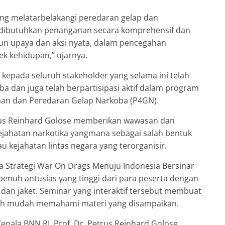
ng melatarbelakangi peredaran gelap dan
 dibutuhkan penanganan secara komprehensif dan
un upaya dan aksi nyata, dalam pencegahan
k kehidupan,” ujarnya.
kepada seluruh stakeholder yang selama ini telah
 dan juga telah berpartisipasi aktif dalam program
an dan Peredaran Gelap Narkoba (P4GN).
etrus Reinhard Golose memberikan wawasan dan
ejahatan narkotika yangmana sebagai salah bentuk
u kejahatan lintas negara yang terorganisir.
trategi War On Drags Menuju Indonesia Bersinar
penuh antusias yang tinggi dari para peserta dengan
an jaket. Seminar yang interaktif tersebut membuat
bih mudah memahami materi yang disampaikan.
pala BNN RI, Prof. Dr. Petrus Reinhard Golose