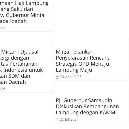
amaah Haji Lampung
ang Saku dari
v, Gubernur Minta
ada Ibadah
025
Mirzani Djausal
Mirza Tekankan
inergi dengan
Penyelarasan Rencana
itas Pertahanan
Strategis OPD Menuju
k Indonesia untuk
Lampung Maju
tan SDM dan
24 April 2025
nan Daerah
026
Pj. Gubernur Samsudin
Diskusikan Pembangunan
Lampung dengan KAMMI
25 Juli 2024