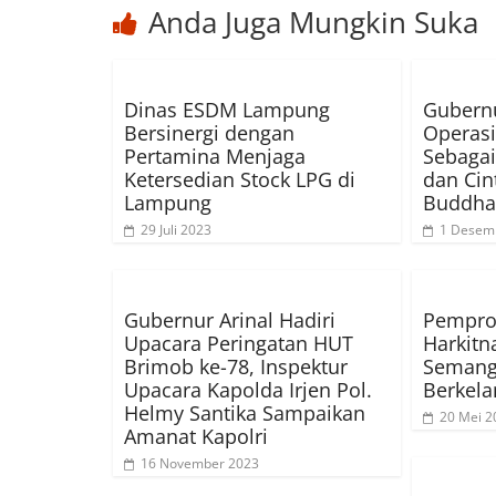
Anda Juga Mungkin Suka
Dinas ESDM Lampung
Gubernu
Bersinergi dengan
Operasi
Pertamina Menjaga
Sebagai
Ketersedian Stock LPG di
dan Cin
Lampung
Buddha
29 Juli 2023
1 Desem
Gubernur Arinal Hadiri
Pempro
Upacara Peringatan HUT
Harkitn
Brimob ke-78, Inspektur
Semang
Upacara Kapolda Irjen Pol.
Berkela
Helmy Santika Sampaikan
20 Mei 2
Amanat Kapolri
16 November 2023