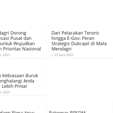
agri Dorong
Dari Pelacakan Teroris
isasi Pusat dan
hingga E-Gov: Peran
 untuk Wujudkan
Strategis Dukcapil di Mata
 Prioritas Nasional
Mendagri
er 2025
23 April 2025
n Kebiasaan Buruk
enghalangi Anda
 Lebih Pintar
er 2024
agri Bima Arya:
Rakornas BPSDM