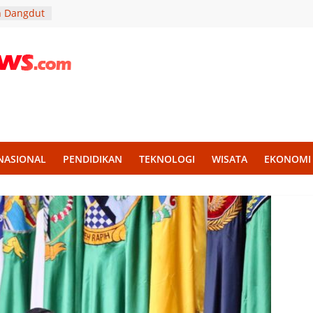
n Dangdut
PAD
ndidikan
ra Soni
Lantik
rja Lebih
 melalui
NASIONAL
PENDIDIKAN
TEKNOLOGI
WISATA
EKONOMI
kan
 untuk
tan