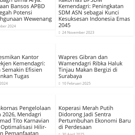
aan Bansos APBD
Kemendagri: Peningkatan
egah Potensi
SDM ASN sebagai Kunci
ahgunaan Wewenang
Kesuksesan Indonesia Emas
2045
ber 2024
24 November 2023
esmikan Kantor
Wapres Gibran dan
ekjen Kemendagri:
Wamendagri Ribka Haluk
Semakin Efisien
Tinjau Makan Bergizi di
ankan Tugas
Surabaya
 2024
10 Februari 2025
kornas Pengelolaan
Koperasi Merah Putih
 2026, Mendagri
Didorong Jadi Sentra
ad Tito Karnavian
Pertumbuhan Ekonomi Baru
Optimalisasi Hilir-
di Perdesaan
an Pemanfaatan
30 April 2025