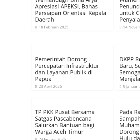
Apresiasi APEKSI, Bahas
Penund
Persiapan Orientasi Kepala
untuk C
Daerah
Penyal
18 Februari 2025
14 Novem
Pemerintah Dorong
DKPP R
Percepatan Infrastruktur
Baru, S
dan Layanan Publik di
Semoga 
Papua
Menjal
23 April 2026
9 Januari
TP PKK Pusat Bersama
Pada Ra
Satgas Pascabencana
Sampah
Salurkan Bantuan bagi
Muhamm
Warga Aceh Timur
Dorong 
Hulu d
24 Januari 2026