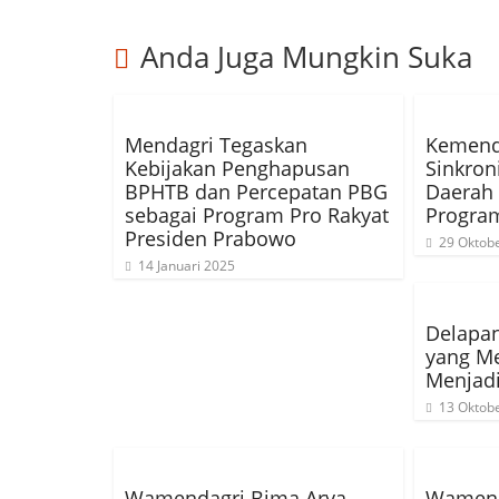
Anda Juga Mungkin Suka
Mendagri Tegaskan
Kemend
Kebijakan Penghapusan
Sinkron
BPHTB dan Percepatan PBG
Daerah
sebagai Program Pro Rakyat
Program
Presiden Prabowo
29 Oktob
14 Januari 2025
Delapa
yang M
Menjadi
13 Oktob
Wamendagri Bima Arya
Wamend