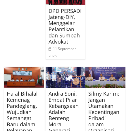
DPD PERSADI
Jateng-DIY,
Menggelar
Pelantikan
dan Sumpah
Advokat
11 September
2025
Halal Bihalal
Andra Soni:
Silmy Karim:
Kemenag
Empat Pilar
Jangan
Pandeglang,
Kebangsaan
Utamakan
Wujudkan
Adalah
Kepentingan
Semangat
Benteng
Pribadi
Baru dalam
Moral
dalam
Pelayanan
Generasi
Organisasi