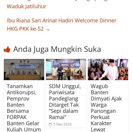
Waduk Jatiluhur
Ibu Riana Sari Arinal Hadiri Welcome Dinner
HKG PKK ke-52
→
Anda Juga Mungkin Suka
Tanamkan
SDM Unggul,
Wagub
Antikorupsi,
Pariwisata
Banten
Pemprov
Pandeglang
Dimyati Ajak
Banten
Ditarget Tak
Warga
Bersama
“Sepi dalam
Panongan
FORPAK
Ramai”
Perkuat
Banten Gelar
Karakter
5 Mei 2026
Kuliah Umum
Lewat