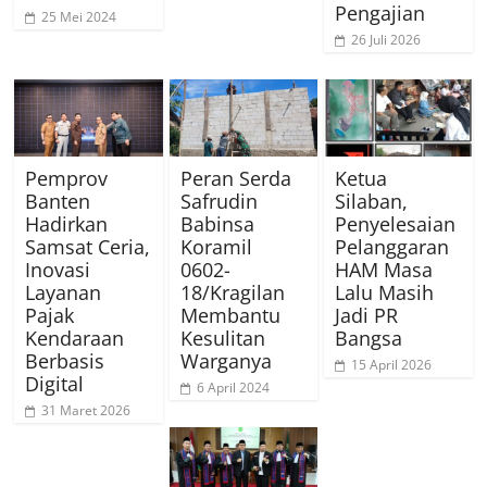
Pengajian
25 Mei 2024
26 Juli 2026
Pemprov
Peran Serda
Ketua
Banten
Safrudin
Silaban,
Hadirkan
Babinsa
Penyelesaian
Samsat Ceria,
Koramil
Pelanggaran
Inovasi
0602-
HAM Masa
Layanan
18/Kragilan
Lalu Masih
Pajak
Membantu
Jadi PR
Kendaraan
Kesulitan
Bangsa
Berbasis
Warganya
15 April 2026
Digital
6 April 2024
31 Maret 2026