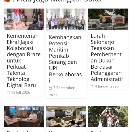
Kementerian
Lurah
Kembangkan
Ekraf Jajaki
Seloharjo
Potensi
Kolaborasi
Tegaskan
Maritim,
dengan Braze
Pemberhenti
Pemkab
untuk
an Dukuh
Serang dan
Perkuat
Berdasar
UPI
Talenta
Pelanggaran
Berkolaboras
Teknologi
Administratif
i
Digital Baru
4 Januari 2026
7 September
18 Juli 2026
2023