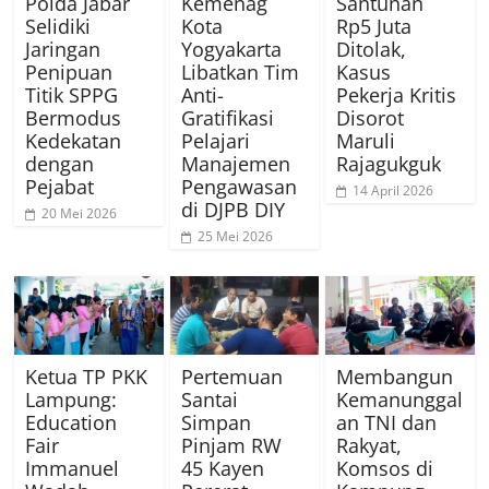
Polda Jabar
Kemenag
Santunan
Selidiki
Kota
Rp5 Juta
Jaringan
Yogyakarta
Ditolak,
Penipuan
Libatkan Tim
Kasus
Titik SPPG
Anti-
Pekerja Kritis
Bermodus
Gratifikasi
Disorot
Kedekatan
Pelajari
Maruli
dengan
Manajemen
Rajagukguk
Pejabat
Pengawasan
14 April 2026
di DJPB DIY
20 Mei 2026
25 Mei 2026
Ketua TP PKK
Pertemuan
Membangun
Lampung:
Santai
Kemanunggal
Education
Simpan
an TNI dan
Fair
Pinjam RW
Rakyat,
Immanuel
45 Kayen
Komsos di