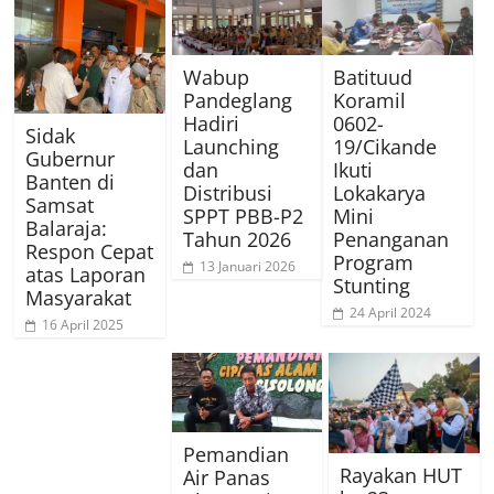
Wabup
Batituud
Pandeglang
Koramil
Hadiri
0602-
Sidak
Launching
19/Cikande
Gubernur
dan
Ikuti
Banten di
Distribusi
Lokakarya
Samsat
SPPT PBB-P2
Mini
Balaraja:
Tahun 2026
Penanganan
Respon Cepat
Program
13 Januari 2026
atas Laporan
Stunting
Masyarakat
24 April 2024
16 April 2025
Pemandian
Rayakan HUT
Air Panas