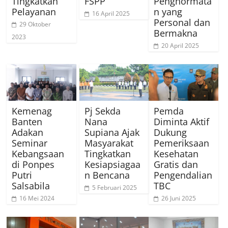
Tingkatkan
FSPP
Penghormata
Pelayanan
n yang
16 April 2025
Personal dan
29 Oktober
Bermakna
2023
20 April 2025
Kemenag
Pj Sekda
Pemda
Banten
Nana
Diminta Aktif
Adakan
Supiana Ajak
Dukung
Seminar
Masyarakat
Pemeriksaan
Kebangsaan
Tingkatkan
Kesehatan
di Ponpes
Kesiapsiagaa
Gratis dan
Putri
n Bencana
Pengendalian
Salsabila
TBC
5 Februari 2025
16 Mei 2024
26 Juni 2025