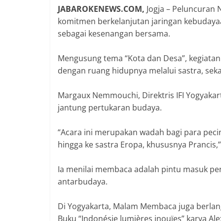
‎JABAROKENEWS.COM,
Jogja – Peluncuran 
komitmen berkelanjutan jaringan kebudaya
sebagai kesenangan bersama.
‎Mengusung tema “Kota dan Desa”, kegiata
dengan ruang hidupnya melalui sastra, seka
‎Margaux Nemmouchi, Direktris IFI Yogyak
jantung pertukaran budaya.
‎“Acara ini merupakan wadah bagi para pec
hingga ke sastra Eropa, khususnya Prancis,”
‎Ia menilai membaca adalah pintu masuk pe
antarbudaya.
‎Di Yogyakarta, Malam Membaca juga berlang
Buku “Indonésie lumières inouïes” karya Al