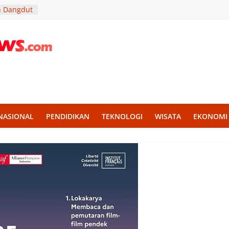
n Dangdut
PAD
ndidikan
ra Soni
Lantik
rja Lebih
 melalui
NASIONAL
PENDIDIKAN
TEKNOLOGI
WISATA
EKONOMI
kan
 untuk
tan