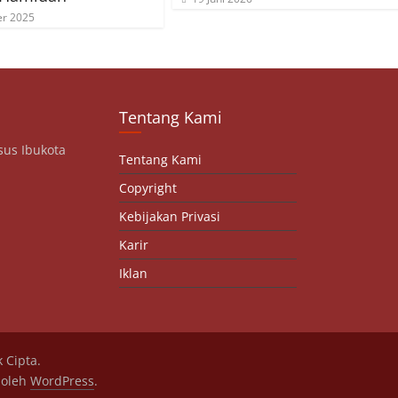
er 2025
Tentang Kami
sus Ibukota
Tentang Kami
Copyright
Kebijakan Privasi
Karir
Iklan
 Cipta.
 oleh
WordPress
.