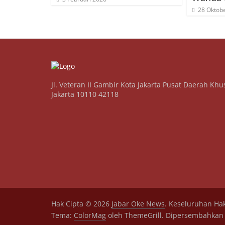
28 Oktob
Jl. Veteran II Gambir Kota Jakarta Pusat Daerah Khu
Jakarta 10110 42118
Hak Cipta © 2026
Jabar Oke News
. Keseluruhan Hak
Tema:
ColorMag
oleh ThemeGrill. Dipersembahkan