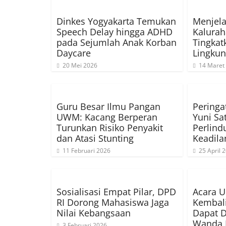
Dinkes Yogyakarta Temukan
Menjela
Speech Delay hingga ADHD
Kalura
pada Sejumlah Anak Korban
Tingka
Daycare
Lingku
20 Mei 2026
14 Maret
Guru Besar Ilmu Pangan
Peringa
UWM: Kacang Berperan
Yuni Sa
Turunkan Risiko Penyakit
Perlind
dan Atasi Stunting
Keadil
11 Februari 2026
25 April 
Sosialisasi Empat Pilar, DPD
Acara 
RI Dorong Mahasiswa Jaga
Kembali
Nilai Kebangsaan
Dapat D
Wanda 
3 Februari 2026