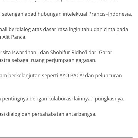
u setengah abad hubungan intelektual Prancis–Indonesia.
bali berdialog atas dasar rasa ingin tahu dan cinta pada
 Alit Panca.
Arsita Iswardhani, dan Shohifur Ridho’i dari Garari
astra sebagai ruang perjumpaan gagasan.
ogram berkelanjutan seperti AYO BACA! dan peluncuran
a pentingnya dengan kolaborasi lainnya,” pungkasnya.
asi dialog dan persahabatan antarbangsa.