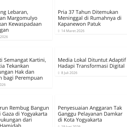
ng Lebaran,
Pria 37 Tahun Ditemukan
han Margomulyo
Meninggal di Rumahnya di
tkan Kewaspadaan
Kapanewon Patuk
ngan
14 Maret 2026
 2026
ti Semangat Kartini,
Media Lokal Dituntut Adaptif
tia Tekankan
Hadapi Transformasi Digital
ungan Hak dan
8 Juli 2026
an bagi Perempuan
2026
Urun Rembug Bangun
Penyesuaian Anggaran Tak
 Gaza di Yogyakarta
Ganggu Pelayanan Damkar
ukungan dari
di Kota Yogyakarta
Hamidah
19 Juni 2026