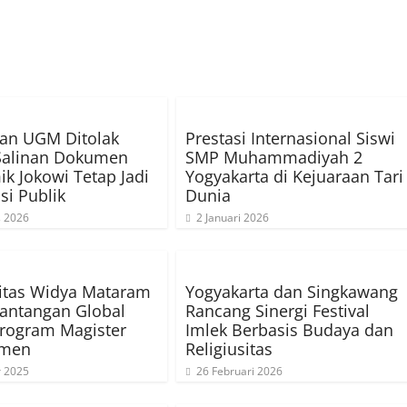
an UGM Ditolak
Prestasi Internasional Siswi
Salinan Dokumen
SMP Muhammadiyah 2
k Jokowi Tetap Jadi
Yogyakarta di Kejuaraan Tari
si Publik
Dunia
s 2026
2 Januari 2026
itas Widya Mataram
Yogyakarta dan Singkawang
antangan Global
Rancang Sinergi Festival
rogram Magister
Imlek Berbasis Budaya dan
emen
Religiusitas
r 2025
26 Februari 2026